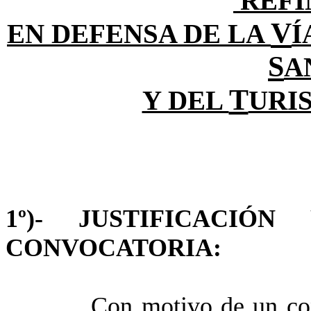
REFI
V
EN DEFENSA DE LA
Í
S
A
T
Y DEL
URI
1º)- JUSTIFICACIÓ
CONVOCATORIA:
Con motivo de un con