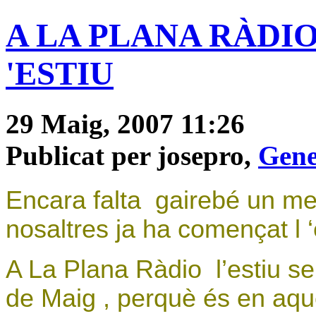
A LA PLANA RÀDI
'ESTIU
29 Maig, 2007 11:26
Publicat per josepro,
Gene
Encara falta
gairebé un mes
nosaltres ja ha començat l ‘
A La Plana Ràdio
l’estiu s
de Maig , perquè és en aq