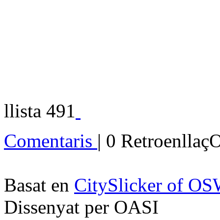
llista 491
Comentaris
| 0 Retroenllaç
Basat en
CitySlicker of O
Dissenyat per OASI