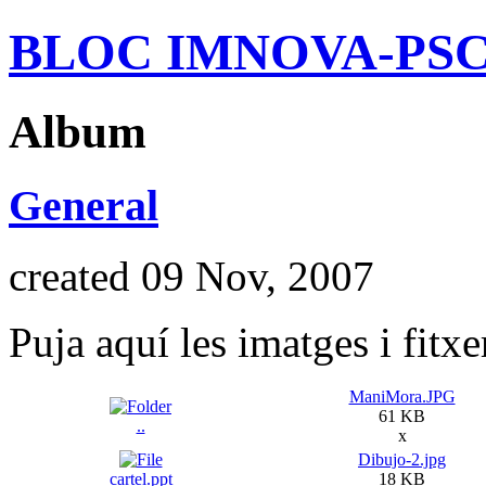
BLOC IMNOVA-PS
Album
General
created 09 Nov, 2007
Puja aquí les imatges i fitxe
ManiMora.JPG
61 KB
..
x
Dibujo-2.jpg
cartel.ppt
18 KB