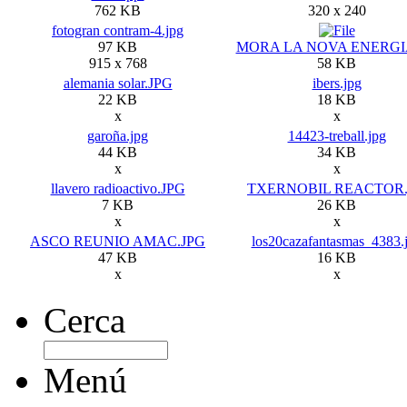
762 KB
320 x 240
fotogran contram-4.jpg
97 KB
MORA LA NOVA ENERGIA
915 x 768
58 KB
alemania solar.JPG
ibers.jpg
22 KB
18 KB
x
x
garoña.jpg
14423-treball.jpg
44 KB
34 KB
x
x
llavero radioactivo.JPG
TXERNOBIL REACTOR.
7 KB
26 KB
x
x
ASCO REUNIO AMAC.JPG
los20cazafantasmas_4383.
47 KB
16 KB
x
x
Cerca
Menú