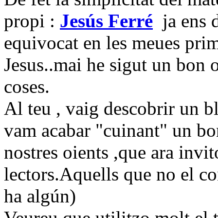
propi :
Jesús Ferré
ja ens d
equivocat en les meues pri
Jesus..mai he sigut un bon 
coses.
Al teu , vaig descobrir un b
vam acabar "cuinant" un bon
nostres oients ,que ara invit
lectors.Aquells que no el co
ha algún)
Veureu que utilitzo molt el 