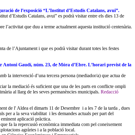
uració de l’exposició “L’Institut d’Estudis Catalans, avui”.
tut d’Estudis Catalans, avui” es podrà visitar entre els dies 13 de
e l’activitat que duu a terme actualment aquesta institució centenària.
ta de l’Ajuntament i que es podrà visitar durant totes les festes
er Antoni Gaudí, núm. 23, de Móra d’Ebre. L’horari previst de la
 amb la intervenció d’una tercera persona (mediador/a) que actua de
iar la mediació és suficient que una de les parts en conflicte ompli
imària al llarg de les seves permanències municipals.
Redacció
 de l' Aldea el dimarts 11 de Desembre i a les 7 de la tarda , dues
 per a la seva viabilitat i les demandes actuals per part del
eminent aplicació pràctica.
t pel que fa la repercusió econòmica immediata com pel coneixement
lotacions agràries i a la població local.