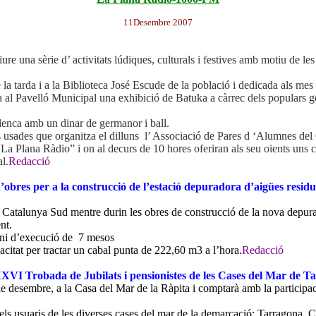
11Desembre 2007
ure una sèrie d’ activitats lúdiques, culturals i festives amb motiu de le
 la tarda i a la Biblioteca José Escude de la població i dedicada als mes
da al Pavelló Municipal una exhibició de Batuka a càrrec dels populars ge
lenca amb un dinar de germanor i ball.
s usades que organitza el dilluns l’ Associació de Pares d ‘Alumnes del 
a Plana Ràdio” i on al decurs de 10 hores oferiran als seu oients uns co
al.
Redacció
ió d’obres per a la construcció de l’estació depuradora d’aigües resi
tor Catalunya Sud mentre durin les obres de construcció de la nova depur
nt.
ini d’execució de 7 mesos
citat per tractar un cabal punta de 222,60 m3 a l’hora.
Redacció
XXVI Trobada de Jubilats i pensionistes de les Cases del Mar de Ta
e desembre, a la Casa del Mar de la Ràpita i comptarà amb la participaci
ls usuaris de les diverses cases del mar de la demarcació: Tarragona, C