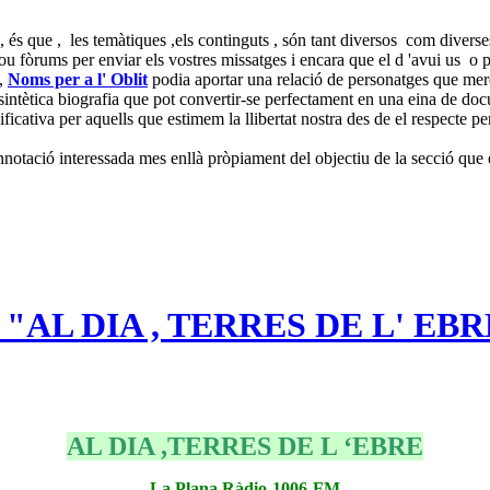
 és que , les temàtiques ,els continguts , són tant diversos com diverse
prou fòrums per enviar els vostres missatges i encara que el d 'avui us o
 ,
Noms per a l' Oblit
podia aportar una relació de personatges que mere
intètica biografia que pot convertir-se perfectament en una eina de doc
ficativa per aquells que estimem la llibertat nostra des de el respecte per
notació interessada mes enllà pròpiament del objectiu de la secció que 
L DIA , TERRES DE L' EBRE" 
AL DIA ,TERRES DE L ‘EBRE
La Plana Ràdio-1006-FM