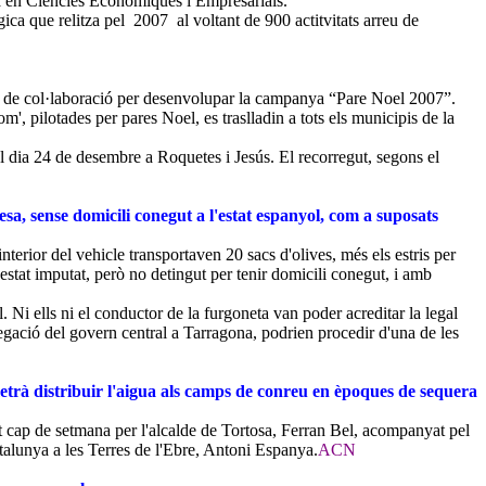
 en Ciències Econòmiques i Empresarials.
a que relitza pel 2007 al voltant de 900 actitvitats arreu de
ni de col·laboració per desenvolupar la campanya “Pare Noel 2007”.
', pilotades per pares Noel, es traslladin a tots els municipis de la
l dia 24 de desembre a Roquetes i Jesús. El recorregut, segons el
sa, sense domicili conegut a l'estat espanyol, com a suposats
terior del vehicle transportaven 20 sacs d'olives, més els estris per
estat imputat, però no detingut per tenir domicili conegut, i amb
 Ni ells ni el conductor de la furgoneta van poder acreditar la legal
elegació del govern central a Tarragona, podrien procedir d'una de les
trà distribuir l'aigua als camps de conreu en èpoques de sequera
st cap de setmana per l'alcalde de Tortosa, Ferran Bel, acompanyat pel
atalunya a les Terres de l'Ebre, Antoni Espanya.
ACN