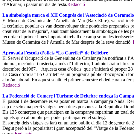
d’Alcanar; i passar un dia de festa.
Redacció
La simbologia marca el XII Congrés de l’Associació de Ceramolo
El Museu de Ceràmica de l’ Ametlla de Mar (Baix Ebre), va acollir el
la ceràmica popular es van desenvolupar cinc ponències preparades pel
creativitat de la majoria”, analitzant bàsicament la simbologia de le
recordar el primer i més important treball de camp sobre les terrisseri
Museu de Ceràmica de l’Ametlla de Mar després de la seva donació.
Aprovada l’escola d’oficis “Lo Carrilet” de Deltebre
El Servei d’Ocupació de la Generalitat de Catalunya ha notificat a l’Aj
pintura, mecánica i fusteria, a més d’1 director, 1 administratiu i tres 
desembre de1967. Aquesta casa d’oficis, que s’iniciarà el proper 28 
La Casa d’oficis “Lo Carrilet” és un programa públic d’ocupació i form
al món laboral. En aquest sentit, el primer semestre el dedicaran a fer
Redacció
La Federació de Comerç i Turisme de Deltebre endega la Camp
El passat 1 de desembre es va posar en marxa la campanya Nadal-Reis
cap de setmana per 6 viatges per a dues persones a la República Dom
Els 135 comerços que participen en la campanya repartiran un total de 54
tiquets que cal omplir per poder participar en el sorteig.
El sorteig dels viatges es farà en un acte públic el dia 12 de gener de 
Degut però a la popularitat i gran acceptació del “Viatge de la Federa
sumar.
Redacció