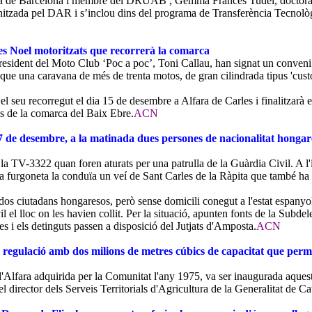
noma de Barcelona i membre del DRUAB , Gemma Francés Tudel, doctora
tzada pel DAR i s’inclou dins del programa de Transferència Tecnològic
es Noel motoritzats que recorrerà la comarca
president del Moto Club ‘Poc a poc’, Toni Callau, han signat un conve
que una caravana de més de trenta motos, de gran cilindrada tipus 'custom
seu recorregut el dia 15 de desembre a Alfara de Carles i finalitzarà e
is de la comarca del Baix Ebre.
ACN
7 de desembre, a la matinada dues persones de nacionalitat hongare
 TV-3322 quan foren aturats per una patrulla de la Guàrdia Civil. A l'in
La furgoneta la conduïa un veí de Sant Carles de la Ràpita que també ha 
os ciutadans hongaresos, però sense domicili conegut a l'estat espanyol.
l el lloc on les havien collit. Per la situació, apunten fonts de la Subd
es i els detinguts passen a disposició del Jutjats d'Amposta.
ACN
regulació amb dos milions de metres cúbics de capacitat que perme
ra d'Alfara adquirida per la Comunitat l'any 1975, va ser inaugurada aque
 director dels Serveis Territorials d'Agricultura de la Generalitat de C