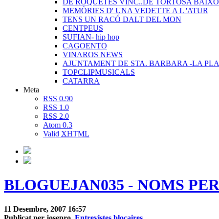
DE ROQUETES VINC..DE TORTOSA BAIXO
MEMÒRIES D' UNA VEDETTE A L 'ATUR
TENS UN RACÓ DALT DEL MON
CENTPEUS
SUFIAN- hip hop
CAGOENTO
VINAROS NEWS
AJUNTAMENT DE STA. BARBARA -LA PLA
TOPCLIPMUSICALS
CATARRA
Meta
RSS 0.90
RSS 1.0
RSS 2.0
Atom 0.3
Valid
XHTML
BLOGUEJAN035 - NOMS PER A 
11 Desembre, 2007 16:57
Publicat per josepro,
Entrevistes blocaires