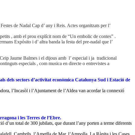
s Festes de Nadal Cap d’ any i Reis. Actes organitzats per l’
 petits , amb el prou explícit nom de “Un embolic de contes” .
rmans Expósito i d’ altra banda la festa del pre-nadal que l’
Ceip Jaume Balmes i el dijous amb l’ especial i ja tradicional
ntinguts especials , com musica en directe o entrevistes a
duals dels sectors d’activitat econòmica Catalunya Sud i Estació de
adora, l’Incasòl i l’Ajuntament de l’Aldea van acordar la connexió
rragona i les Terres de l’Ebre.
ó d’un total de 300 jubilats, que durant l’any porten a terme diferents
alafell, Cambrils, l’Ametlla de Mar, l’Ampolla, La Ràpita i les Cases