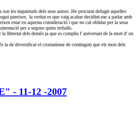
s son les inquietuds dels seus autors .He procurat defugir aquelles
 pugui pareixer, la veritat es que vaig acabar decidint-me a parlar amb
ixen estar en aquesta consideració i que no cal oblidar per la seua
umentació per a segons quins treballs.
 la llibertat dels demés ja que es complia l' aniversari de la mort d' un
és la de diversificar el cromatisme de continguts que els mon dels
- 11-12 -2007