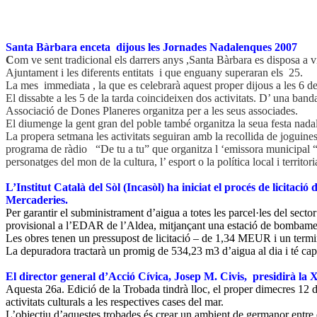
Santa Bàrbara enceta dijous les Jornades Nadalenques 2007
C
om ve sent tradicional els darrers anys ,Santa Bàrbara es disposa a vi
Ajuntament i les diferents entitats i que enguany superaran els 25.
La mes immediata , la que es celebrarà aquest proper dijous a les 6 de
El dissabte a les 5 de la tarda coincideixen dos activitats. D’ una ban
Associació de Dones Planeres organitza per a les seus associades.
El diumenge la gent gran del poble també organitza la seua festa nada
La propera setmana les activitats seguiran amb la recollida de joguine
programa de ràdio “De tu a tu” que organitza l ‘emissora municipal “L
personatges del mon de la cultura, l’ esport o la política local i territori
L’Institut Català del Sòl (Incasòl) ha iniciat el procés de licitac
Mercaderies.
Per garantir el subministrament d’aigua a totes les parcel·les del sec
provisional a l’EDAR de l’Aldea, mitjançant una estació de bombame
Les obres tenen un pressupost de licitació – de 1,34 MEUR i un term
La depuradora tractarà un promig de 534,23 m3 d’aigua al dia i té capa
El director general d’Acció Cívica, Josep M. Civis, presidirà la 
Aquesta 26a. Edició de la Trobada tindrà lloc, el proper dimecres 12 d
activitats culturals a les respectives cases del mar.
L’objectiu d’aquestes trobades és crear un ambient de germanor entre e