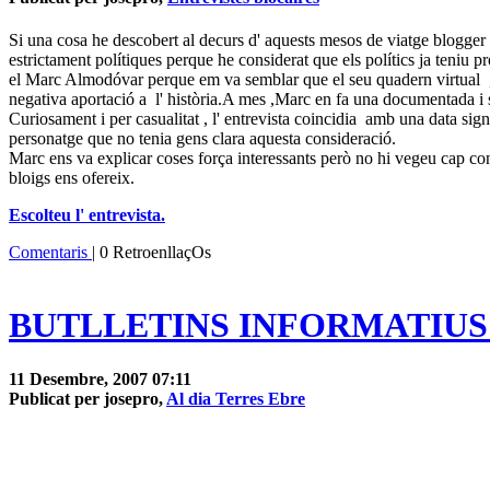
Si una cosa he descobert al decurs d' aquests mesos de viatge blogger ,
estrictament polítiques perque he considerat que els polítics ja teniu 
el Marc Almodóvar perque em va semblar que el seu quadern virtual
negativa aportació a l' història.A mes ,Marc en fa una documentada i s
Curiosament i per casualitat , l' entrevista coincidia amb una data signi
personatge que no tenia gens clara aquesta consideració.
Marc ens va explicar coses força interessants però no hi vegeu cap con
bloigs ens ofereix.
Escolteu l' entrevista.
Comentaris
| 0 RetroenllaçOs
BUTLLETINS INFORMATIUS "A
11 Desembre, 2007 07:11
Publicat per josepro,
Al dia Terres Ebre