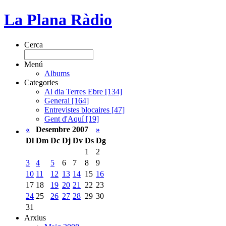
La Plana Ràdio
Cerca
Menú
Albums
Categories
Al dia Terres Ebre [134]
General [164]
Entrevistes blocaires [47]
Gent d'Aquí [19]
«
Desembre 2007
»
Dl
Dm
Dc
Dj
Dv
Ds
Dg
1
2
3
4
5
6
7
8
9
10
11
12
13
14
15
16
17
18
19
20
21
22
23
24
25
26
27
28
29
30
31
Arxius