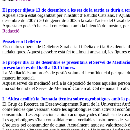
El proper dijous 13 de desembre a les set de la tarda es durà a te
Aquest acte a estat organitzat per l’Institut d’Estudis Catalans, l’Aju
desembre de 2007 i 20 de gener de 2008 a la sala d’actes del Casal d
Aquesta exposició ha estat concebuda amb la intenció de mostrar, per m
Redacció
Pessebre a Deltebre
Els centres oberts de Deltebre: Sarabastall i Deltaxic i la Residència 
nadalenques. Aquest pessebre està fet totalment artesanal, les figures e
El proper dia 13 de desembre es presentarà el Servei de Mediaci
presentació és de 16.00 a 18.15 hores.
La Mediació és un procés de gestió voluntari i confidencial pel qual d
manera imparcial.
Aquest servei de mediació està a la disposició de totes aquelles perso
una sol·licitud del Servei de Mediació Comarcal. Cal demanar-ho al C
L' Aldea acollirà la Jornada tècnica sobre agrobotigues amb la 
El Grup de Recerca en Desenvolupament Rural de la Universitat Autòno
conferències que versaran sobre les agrobotigues com activitat econòmi
consumidor. Les explicacions aniran acompanyades d’anàlisis de casos 
Les agrobotigues s’han consolidat com a veritables instruments de valo
d’aquests pel consumidor de ciutat. Actualment, aquesta valorització és