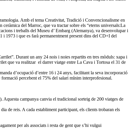
eramologia. Amb el tema Creativitat, Tradició i Convencionalisme en
n ceràmica del Marroc, que va tractar sobre els “eterns universals:La
licacions i treballs del Museu d’ Embarg (Alemanya), va desenvolupar i
 1971 i 1973 i que es farà permanentment present dins del CD+I del
rrilet”. Durant un any 24 nois i noies repartits en tres mòduls: xapa i
rilet que va realitzar el darrer viatge entre La Cava i Tortosa el 31 de
emanda d’ocupació d’entre 16 i 24 anys, facilitant la seva incorporació
de formació percebent el 75% del salari mínim interprofesional.
 Aquesta campanya canvia el tradicional sorteig de 200 viatges de
ia de reis. A cada establiment participant, els clients trobaran els
gament per als associats i resta de gent que s’hi vulgui