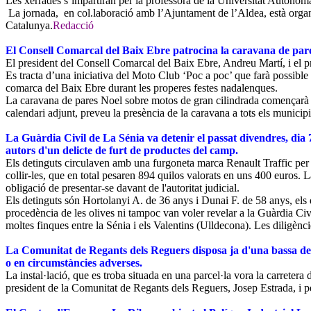
Les xerrades s’impartiran per la professora de la Universitat Autò
La jornada, en col.laboració amb l’Ajuntament de l’Aldea, està organi
Catalunya.
Redacció
El Consell Comarcal del Baix Ebre patrocina la caravana de par
El president del Consell Comarcal del Baix Ebre, Andreu Martí, i el 
Es tracta d’una iniciativa del Moto Club ‘Poc a poc’ que farà possible 
comarca del Baix Ebre durant les properes festes nadalenques.
La caravana de pares Noel sobre motos de gran cilindrada començarà el 
calendari adjunt, preveu la presència de la caravana a tots els municip
La Guàrdia Civil de La Sénia va detenir el passat divendres, dia 
autors d'un delicte de furt de productes del camp.
Els detinguts circulaven amb una furgoneta marca Renault Traffic per la
collir-les, que en total pesaren 894 quilos valorats en uns 400 euros. 
obligació de presentar-se davant de l'autoritat judicial.
Els detinguts són Hortolanyi A. de 36 anys i Dunai F. de 58 anys, els d
procedència de les olives ni tampoc van voler revelar a la Guàrdia Civi
moltes finques entre la Sénia i els Valentins (Ulldecona). Les diligènci
La Comunitat de Regants dels Reguers disposa ja d'una bassa de 
o en circumstàncies adverses.
La instal·lació, que es troba situada en una parcel·la vora la carrete
president de la Comunitat de Regants dels Reguers, Josep Estrada, i pel