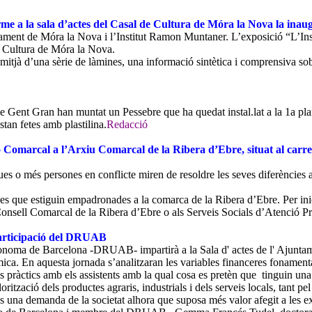
rme a la sala d’actes del Casal de Cultura de Móra la Nova la inaug
ntament de Móra la Nova i l’Institut Ramon Muntaner. L’exposició “L’Insti
e Cultura de Móra la Nova.
itjà d’una sèrie de làmines, una informació sintètica i comprensiva sobr
de Gent Gran han muntat un Pessebre que ha quedat instal.lat a la 1a plan
stan fetes amb plastilina.
Redacció
ó Comarcal a l’Arxiu Comarcal de la Ribera d’Ebre, situat al carr
ues o més persones en conflicte miren de resoldre les seves diferències
nes que estiguin empadronades a la comarca de la Ribera d’Ebre. Per inic
onsell Comarcal de la Ribera d’Ebre o als Serveis Socials d’Atenció Pr
participació del DRUAB
ma de Barcelona -DRUAB- impartirà a la Sala d' actes de l' Ajuntament
ca. En aquesta jornada s’analitzaran les variables financeres fonamentals
pràctics amb els assistents amb la qual cosa es pretèn que tinguin una 
rització dels productes agraris, industrials i dels serveis locals, tan
 una demanda de la societat alhora que suposa més valor afegit a les exp