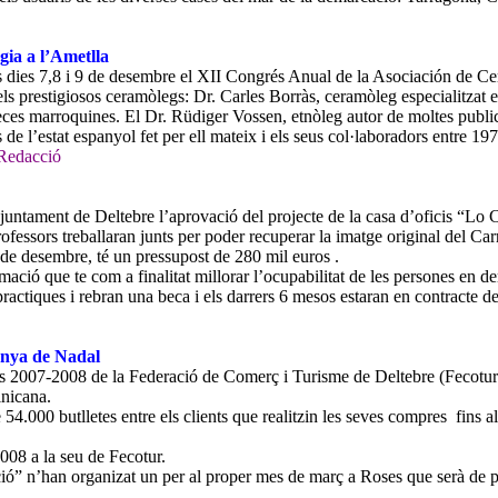
gia a l’Ametlla
s dies 7,8 i 9 de desembre el XII Congrés Anual de la Asociación de C
s prestigiosos ceramòlegs: Dr. Carles Borràs, ceramòleg especialitzat e
s peces marroquines. El Dr. Rüdiger Vossen, etnòleg autor de moltes pub
es de l’estat espanyol fet per ell mateix i els seus col·laboradors entre
Redacció
untament de Deltebre l’aprovació del projecte de la casa d’oficis “Lo Ca
professors treballaran junts per poder recuperar la imatge original del Car
de desembre, té un pressupost de 280 mil euros .
ació que te com a finalitat millorar l’ocupabilitat de les persones en d
 practiques i rebran una beca i els darrers 6 mesos estaran en contracte 
anya de Nadal
 2007-2008 de la Federació de Comerç i Turisme de Deltebre (Fecotur).
inicana.
.000 butlletes entre els clients que realitzin les seves compres fins al d
2008 a la seu de Fecotur.
ció” n’han organizat un per al proper mes de març a Roses que serà de pa