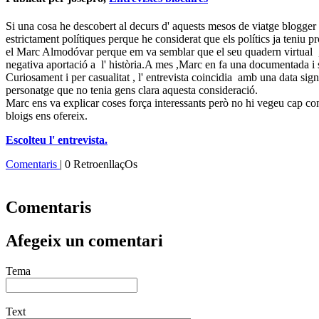
Si una cosa he descobert al decurs d' aquests mesos de viatge blogger ,
estrictament polítiques perque he considerat que els polítics ja teniu 
el Marc Almodóvar perque em va semblar que el seu quadern virtual
negativa aportació a l' història.A mes ,Marc en fa una documentada i s
Curiosament i per casualitat , l' entrevista coincidia amb una data signi
personatge que no tenia gens clara aquesta consideració.
Marc ens va explicar coses força interessants però no hi vegeu cap con
bloigs ens ofereix.
Escolteu l' entrevista.
Comentaris
| 0 RetroenllaçOs
Comentaris
Afegeix un comentari
Tema
Text