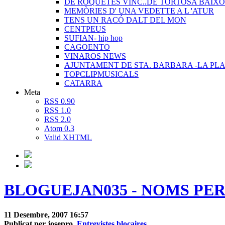
DE ROQUETES VINC..DE TORTOSA BAIXO
MEMÒRIES D' UNA VEDETTE A L 'ATUR
TENS UN RACÓ DALT DEL MON
CENTPEUS
SUFIAN- hip hop
CAGOENTO
VINAROS NEWS
AJUNTAMENT DE STA. BARBARA -LA PLA
TOPCLIPMUSICALS
CATARRA
Meta
RSS 0.90
RSS 1.0
RSS 2.0
Atom 0.3
Valid
XHTML
BLOGUEJAN035 - NOMS PER A 
11 Desembre, 2007 16:57
Publicat per josepro,
Entrevistes blocaires