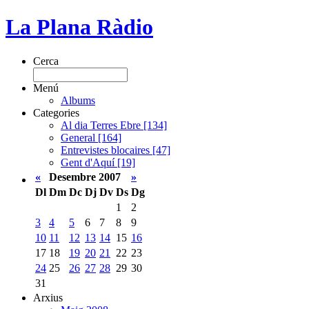
La Plana Ràdio
Cerca
Menú
Albums
Categories
Al dia Terres Ebre [134]
General [164]
Entrevistes blocaires [47]
Gent d'Aquí [19]
«
Desembre 2007
»
Dl
Dm
Dc
Dj
Dv
Ds
Dg
1
2
3
4
5
6
7
8
9
10
11
12
13
14
15
16
17
18
19
20
21
22
23
24
25
26
27
28
29
30
31
Arxius