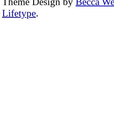
Theme Design by
Becca We
Lifetype
.