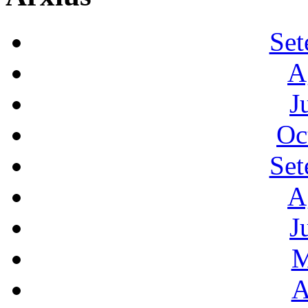
Set
A
J
Oc
Set
A
J
M
A