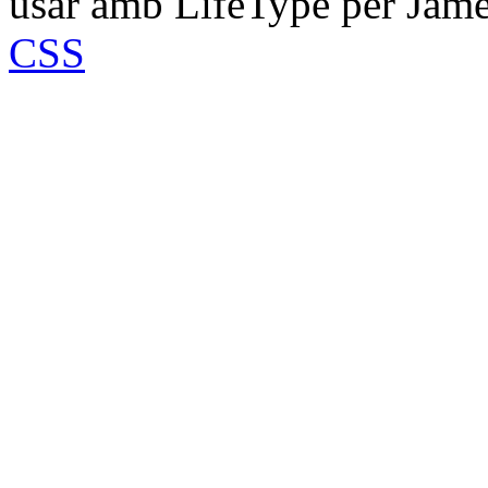
usar amb LifeType per Jam
CSS