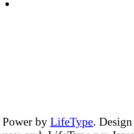
Power by
LifeType
. Desig