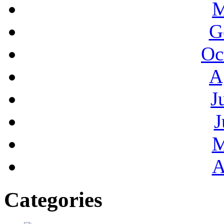
M
G
Oc
A
J
J
M
A
Categories