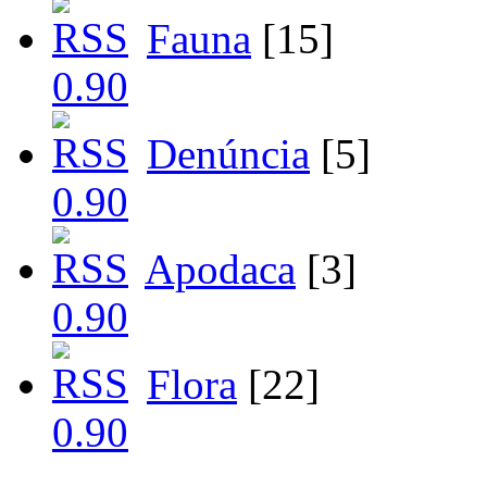
Fauna
[15]
Denúncia
[5]
Apodaca
[3]
Flora
[22]