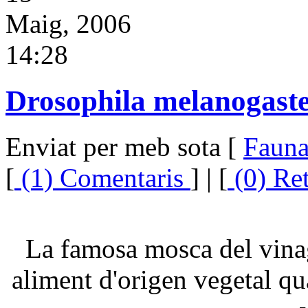
Maig, 2006
14:28
Drosophila melanogast
Enviat per meb sota [
Faun
[
(1) Comentaris
] | [
(0) Re
La famosa mosca del vinag
aliment d'origen vegetal qu