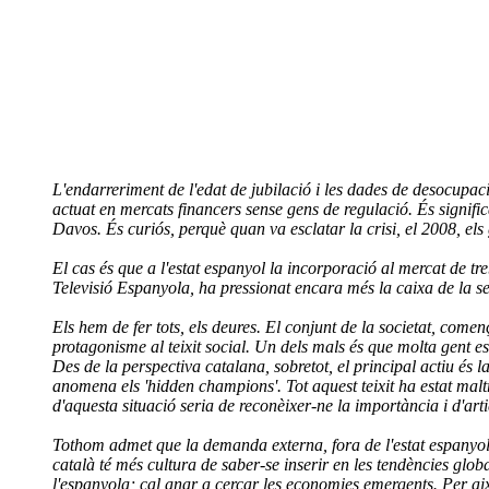
L'endarreriment de l'edat de jubilació i les dades de desocupac
actuat en mercats financers sense gens de regulació. És signific
Davos. És curiós, perquè quan va esclatar la crisi, el 2008, els
El cas és que a l'estat espanyol la incorporació al mercat de tre
Televisió Espanyola, ha pressionat encara més la caixa de la se
Els hem de fer tots, els deures. El conjunt de la societat, comen
protagonisme al teixit social. Un dels mals és que molta gent 
Des de la perspectiva catalana, sobretot, el principal actiu és l
anomena els 'hidden champions'. Tot aquest teixit ha estat maltr
d'aquesta situació seria de reconèixer-ne la importància i d'artic
Tothom admet que la demanda externa, fora de l'estat espanyol, 
català té més cultura de saber-se inserir en les tendències glob
l'espanyola; cal anar a cercar les economies emergents. Per aix