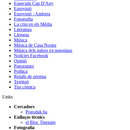
Especials Cap D'Any
Eurovisió
Eurovisió : Andorra
Fotografia
La crisi en els Mèdia
Literatura
Llengua
Música
Música de Casa Nostra
Música dels països ex-iugoslaus
Notícies Facebook
Opinió
Panorames
Política
Retalls de premsa
Territori
Tira còmica
Links
Cercadors
Pogodak.ba
Enllaços tècnics
el Bloc Tinetaire
Fotografia