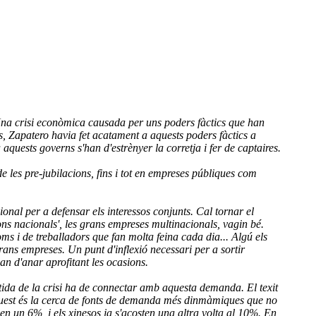
. Una crisi econòmica causada per uns poders fàctics que han
ns, Zapatero havia fet acatament a aquests poders fàctics a
aquests governs s'han d'estrènyer la corretja i fer de captaires.
de les pre-jubilacions, fins i tot en empreses públiques com
cional per a defensar els interessos conjunts. Cal tornar el
ns nacionals', les grans empreses multinacionals, vagin bé.
oms i de treballadors que fan molta feina cada dia... Algú els
grans empreses. Un punt d'inflexió necessari per a sortir
han d'anar aprofitant les ocasions.
rtida de la crisi ha de connectar amb aquesta demanda. El texit
t, aquest és la cerca de fonts de demanda més dinmàmiques que no
en un 6%, i els xinesos ja s'acosten una altra volta al 10%. En