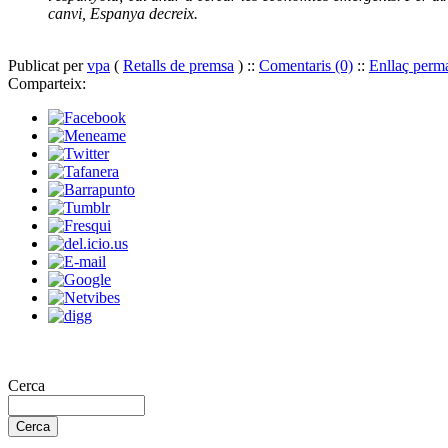
canvi, Espanya decreix.
Publicat per
vpa
(
Retalls de premsa
) ::
Comentaris (0)
::
Enllaç perm
Comparteix:
Cerca