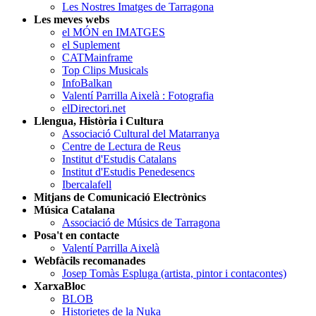
Les Nostres Imatges de Tarragona
Les meves webs
el MÓN en IMATGES
el Suplement
CATMainframe
Top Clips Musicals
InfoBalkan
Valentí Parrilla Aixelà : Fotografia
elDirectori.net
Llengua, Història i Cultura
Associació Cultural del Matarranya
Centre de Lectura de Reus
Institut d'Estudis Catalans
Institut d'Estudis Penedesencs
Ibercalafell
Mitjans de Comunicació Electrònics
Música Catalana
Associació de Músics de Tarragona
Posa't en contacte
Valentí Parrilla Aixelà
Webfàcils recomanades
Josep Tomàs Espluga (artista, pintor i contacontes)
XarxaBloc
BLOB
Historietes de la Nuka