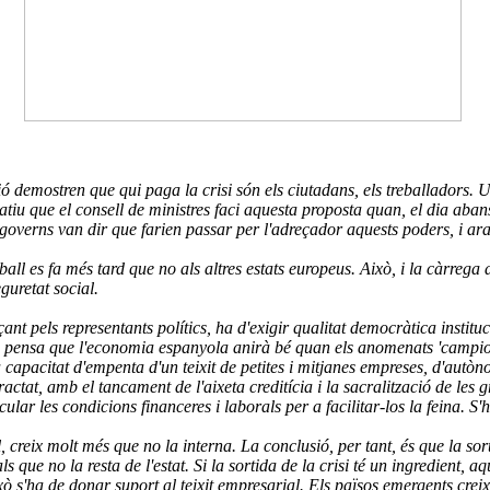
ió demostren que qui paga la crisi són els ciutadans, els treballadors
atiu que el consell de ministres faci aquesta proposta quan, el dia aba
 governs van dir que farien passar per l'adreçador aquests poders, i ara 
ball es fa més tard que no als altres estats europeus. Això, i la càrrega 
guretat social.
çant pels representants polítics, ha d'exigir qualitat democràtica institu
es pensa que l'economia espanyola anirà bé quan els anomenats 'campio
a capacitat d'empenta d'un teixit de petites i mitjanes empreses, d'autòn
actat, amb el tancament de l'aixeta creditícia i la sacralització de les 
ular les condicions financeres i laborals per a facilitar-los la feina. S'
creix molt més que no la interna. La conclusió, per tant, és que la so
als que no la resta de l'estat. Si la sortida de la crisi té un ingredien
ò s'ha de donar suport al teixit empresarial. Els països emergents creix