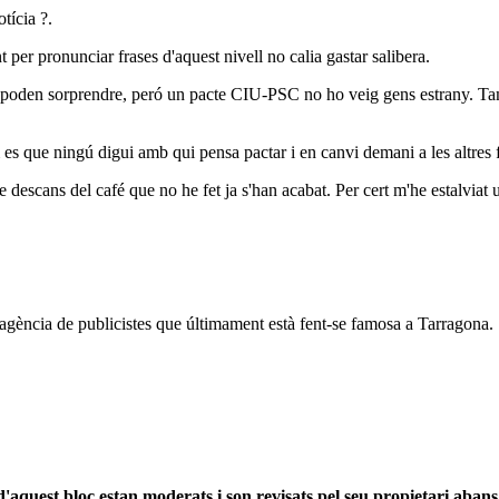
tícia ?.
nt per pronunciar frases d'aquest nivell no calia gastar salibera.
ns que poden sorprendre, peró un pacte CIU-PSC no ho veig gens estrany.
m es que ningú digui amb qui pensa pactar i en canvi demani a les altres
de descans del café que no he fet ja s'han acabat. Per cert m'he estalviat
agència de publicistes que últimament està fent-se famosa a Tarragona.
'aquest bloc estan moderats i son revisats pel seu propietari abans