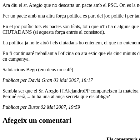
Ara diu el sr. Aregio que no descarta un pacte amb el PSC. On es la no
Fer un pacte amb una altra força política es part del joc polític i per ta
En el joc polític tots els pactes son lícits, tot i que n'hi ha d'algu
CIUTADANS (si aquesta força entrés al consistori).
La política ja ho te això i els ciutadans ho entenem, el que no entene
En fi continuaré treballant a l'oficina on ara estic que els cinc minuts 
en campanya.
Salutacions Bego (em deus un café)
Publicat per David Gran 03 Mai 2007, 18:17
Sembla ser que el Sr. Aregio i l'AlejandroPP comparteixen la mateixa 
Perqué serà,... hi ha una aliança secreta que els obliga?
Publicat per Busot 02 Mai 2007, 19:59
Afegeix un comentari
Els comentaris d