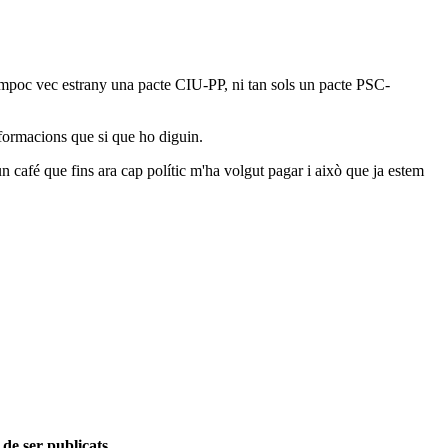
 Tampoc vec estrany una pacte CIU-PP, ni tan sols un pacte PSC-
 formacions que si que ho diguin.
 un café que fins ara cap polític m'ha volgut pagar i això que ja estem
 de ser publicats