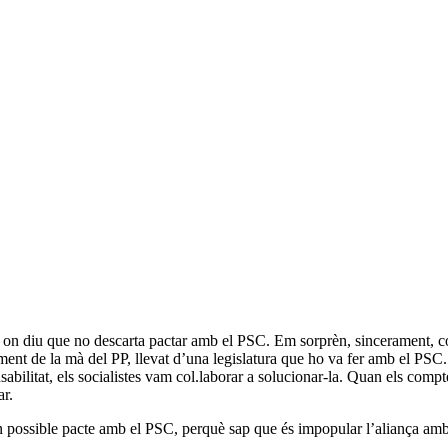
 on diu que no descarta pactar amb el PSC. Em sorprèn, sincerament, co
ent de la mà del PP, llevat d’una legislatura que ho va fer amb el PSC
bilitat, els socialistes vam col.laborar a solucionar-la. Quan els comp
ar.
 a un possible pacte amb el PSC, perquè sap que és impopular l’aliança a