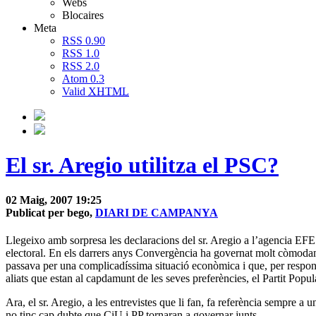
Webs
Blocaires
Meta
RSS 0.90
RSS 1.0
RSS 2.0
Atom 0.3
Valid
XHTML
El sr. Aregio utilitza el PSC?
02 Maig, 2007 19:25
Publicat per bego,
DIARI DE CAMPANYA
Llegeixo amb sorpresa les declaracions del sr. Aregio a l’agencia EFE
electoral. En els darrers anys Convergència ha governat molt còmodam
passava per una complicadíssima situació econòmica i que, per responsa
aliats que estan al capdamunt de les seves preferències, el Partit Popul
Ara, el sr. Aregio, a les entrevistes que li fan, fa referència sempre
no tinc cap dubte que CiU i PP tornaran a governar junts.