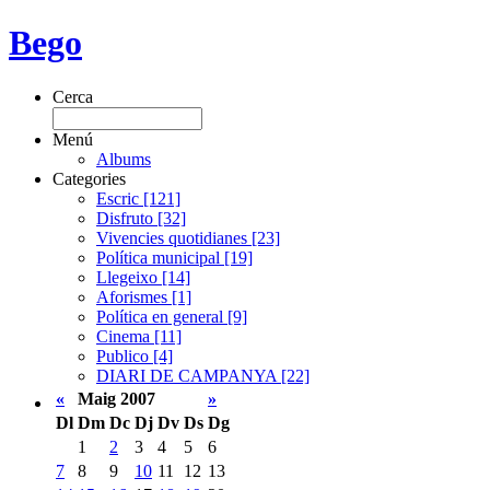
Bego
Cerca
Menú
Albums
Categories
Escric [121]
Disfruto [32]
Vivencies quotidianes [23]
Política municipal [19]
Llegeixo [14]
Aforismes [1]
Política en general [9]
Cinema [11]
Publico [4]
DIARI DE CAMPANYA [22]
«
Maig 2007
»
Dl
Dm
Dc
Dj
Dv
Ds
Dg
1
2
3
4
5
6
7
8
9
10
11
12
13