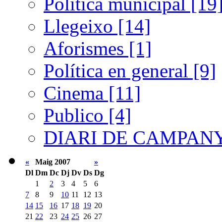
Política municipal [19
Llegeixo [14]
Aforismes [1]
Política en general [9]
Cinema [11]
Publico [4]
DIARI DE CAMPANY
«
Maig 2007
»
Dl
Dm
Dc
Dj
Dv
Ds
Dg
1
2
3
4
5
6
7
8
9
10
11
12
13
14
15
16
17
18
19
20
21
22
23
24
25
26
27