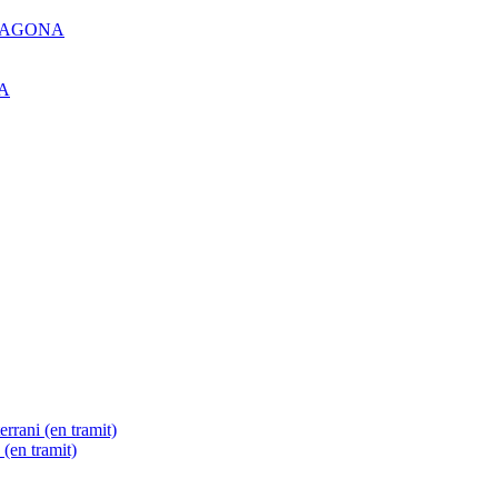
RAGONA
A
errani (en tramit)
(en tramit)