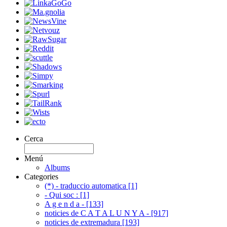
Cerca
Menú
Albums
Categories
(*) - traduccio automatica [1]
- Qui soc : [1]
A g e n d a - [133]
noticies de C A T A L U N Y A - [917]
noticies de extremadura [193]