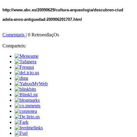
http://www.abc.es/20090629/cultura-arqueologia/descubren-ciud
adela-anos-antiguedad-200906291707.html
Comentaris
| 0 RetroenllaçOs
Comparteix: