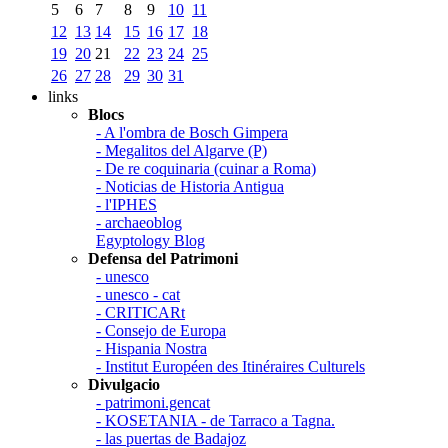
5
6
7
8
9
10
11
12
13
14
15
16
17
18
19
20
21
22
23
24
25
26
27
28
29
30
31
links
Blocs
- A l'ombra de Bosch Gimpera
- Megalitos del Algarve (P)
- De re coquinaria (cuinar a Roma)
- Noticias de Historia Antigua
- l'IPHES
- archaeoblog
Egyptology Blog
Defensa del Patrimoni
- unesco
- unesco - cat
- CRITICARt
- Consejo de Europa
- Hispania Nostra
- Institut Européen des Itinéraires Culturels
Divulgacio
- patrimoni.gencat
- KOSETANIA - de Tarraco a Tagna.
- las puertas de Badajoz