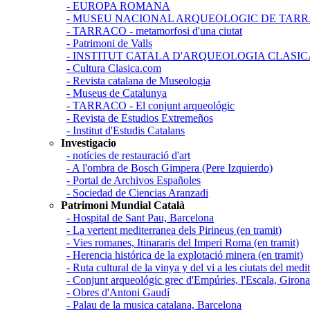
- EUROPA ROMANA
- MUSEU NACIONAL ARQUEOLOGIC DE TAR
- TARRACO - metamorfosi d'una ciutat
- Patrimoni de Valls
- INSTITUT CATALA D'ARQUEOLOGIA CLASIC
- Cultura Clasica.com
- Revista catalana de Museologia
- Museus de Catalunya
- TARRACO - El conjunt arqueológic
- Revista de Estudios Extremeños
- Institut d'Estudis Catalans
Investigacio
- notícies de restauració d'art
- A l'ombra de Bosch Gimpera (Pere Izquierdo)
- Portal de Archivos Españoles
- Sociedad de Ciencias Aranzadi
Patrimoni Mundial Català
- Hospital de Sant Pau, Barcelona
- La vertent mediterranea dels Pirineus (en tramit)
- Vies romanes, Itinararis del Imperi Roma (en tramit)
- Herencia histórica de la explotació minera (en tramit)
- Ruta cultural de la vinya y del vi a les ciutats del medit
- Conjunt arqueológic grec d'Empúries, l'Escala, Girona 
- Obres d'Antoni Gaudí
- Palau de la musica catalana, Barcelona