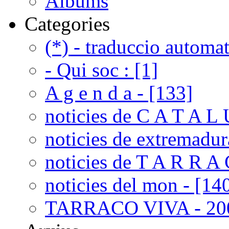
Albums
Categories
(*) - traduccio automat
- Qui soc : [1]
A g e n d a - [133]
noticies de C A T A L 
noticies de extremadur
noticies de T A R R A 
noticies del mon - [14
TARRACO VIVA - 200