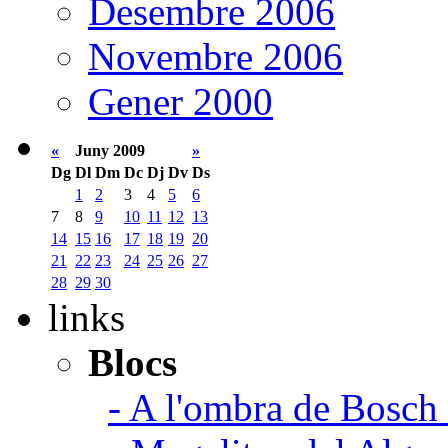
Desembre 2006
Novembre 2006
Gener 2000
«
Juny 2009
»
Dg
Dl
Dm
Dc
Dj
Dv
Ds
1
2
3
4
5
6
7
8
9
10
11
12
13
14
15
16
17
18
19
20
21
22
23
24
25
26
27
28
29
30
links
Blocs
- A l'ombra de Bosch