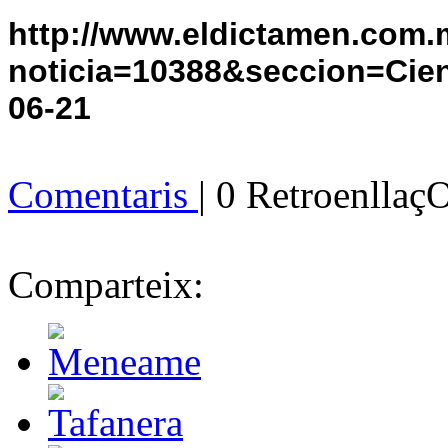
http://www.eldictamen.com.
noticia=10388&seccion=Cie
06-21
Comentaris
| 0 Retroenllaç
Comparteix: