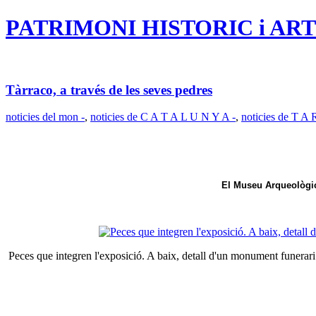
PATRIMONI HISTORIC i ART
Tàrraco, a través de les seves pedres
noticies del mon -
,
noticies de C A T A L U N Y A -
,
noticies de T A
El Museu Arqueològic 
Peces que integren l'exposició. A baix, detall d'un monument funerari