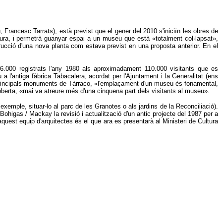
, Francesc Tarrats), està previst que el gener del 2010 s'iniciïn les obres de
ltura, i permetrà guanyar espai a un museu que està «totalment col·lapsat»,
rucció d'una nova planta com estava previst en una proposta anterior. En el
6.000 registrats l'any 1980 als aproximadament 110.000 visitants que es
a l'antiga fàbrica Tabacalera, acordat per l'Ajuntament i la Generalitat (ens
els principals monuments de Tàrraco, «l'emplaçament d'un museu és fonamental,
a oberta, «mai va atreure més d'una cinquena part dels visitants al museu».
xemple, situar-lo al parc de les Granotes o als jardins de la Reconciliació).
ohigas / Mackay la revisió i actualització d'un antic projecte del 1987 per a
aquest equip d'arquitectes és el que ara es presentarà al Ministeri de Cultura