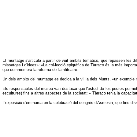
El muntatge s'articula a partir de vuit àmbits temàtics, que repassen les di
missatges i d'idees»: «La col·lecció epigràfica de Tàrraco és la més import
que commemora la reforma de l'amfiteatre.
Un dels àmbits del muntatge es dedica a la vil·la dels Munts, «un exemple mo
Els responsables del museu van destacar que l'estudi de les pedres permet c
escultures) fins a altres aspectes de la societat: « Tàrraco tenia la capacit
L'exposició s'emmarca en la celebració del congrés d'Asmosia, que fins dissa