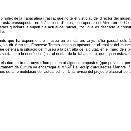
mplex de la Tabacalera (trasllat que no té el vistiplau del director del museu
e està pressupostat en 4,7 milions d'euros, que aportarà el Ministeri de Cu
tres quadrats la superfície actual del museu, tot i que es descarta la const
re.
tants que ha experiment el museu en els darrers anys: s'ha passat dels 1
, va dir. Amb tot, Francesc Tarrats continua oposant-se al trasllat del museu 
, que defensa la situació del museu a la part alta de la ciutat, en el marc d
s visitants a la necròpolis (just al costat de la Tabacalera), que, quan estav
els darrers trenta anys s'han presentat algunes propostes (que preveien, per e
tament de Cultura va encarregar al MNAT i a l'equip d'arquitectes Martorell / B
és de la remodelació de l'actual edifici. Una revisió del projecte elaborat per 