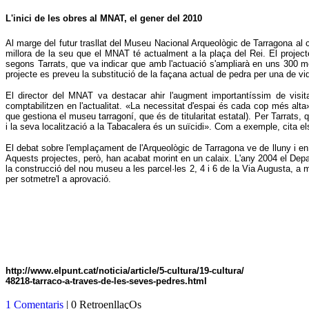
L'inici de les obres al MNAT, el gener del 2010
Al marge del futur trasllat del Museu Nacional Arqueològic de Tarragona al co
millora de la seu que el MNAT té actualment a la plaça del Rei. El project
segons Tarrats, que va indicar que amb l'actuació s'ampliarà en uns 300 me
projecte es preveu la substitució de la façana actual de pedra per una de vid
El director del MNAT va destacar ahir l'augment importantíssim de visi
comptabilitzen en l'actualitat. «La necessitat d'espai és cada cop més alta»
que gestiona el museu tarragoní, que és de titularitat estatal). Per Tarrats
i la seva localització a la Tabacalera és un suïcidi». Com a exemple, cita el
El debat sobre l'emplaçament de l'Arqueològic de Tarragona ve de lluny i en 
Aquests projectes, però, han acabat morint en un calaix. L'any 2004 el Depar
la construcció del nou museu a les parcel·les 2, 4 i 6 de la Via Augusta, a m
per sotmetre'l a aprovació.
http://www.elpunt.cat/noticia/article/5-cultura/19-cultura/
48218-tarraco-a-traves-de-les-seves-pedres.html
1 Comentaris
| 0 RetroenllaçOs