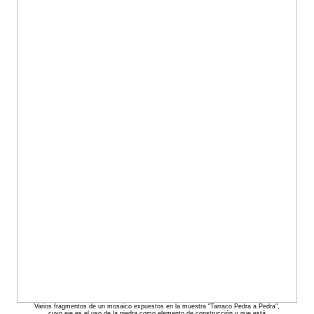
Varios fragmentos de un mosaico expuestos en la muestra "Tarraco Pedra a Pedra",
cuyo eje es el uso de la piedra como elemento de construcción y que está