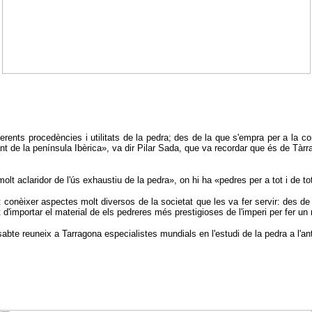
ferents procedències i utilitats de la pedra; des de la que s'empra per a la 
ant de la península Ibèrica», va dir Pilar Sada, que va recordar que és de Tàr
lt aclaridor de l'ús exhaustiu de la pedra», on hi ha «pedres per a tot i de 
onèixer aspectes molt diversos de la societat que les va fer servir: des de co
at d'importar el material de els pedreres més prestigioses de l'imperi per fer 
bte reuneix a Tarragona especialistes mundials en l'estudi de la pedra a l'ant