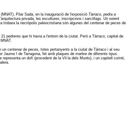
 (MNAT), Pilar Sada, en la inauguració de l'exposició
Tàrraco, pedra a
'arquitectura privada, les escultures, inscripcions i sarcòfags. Un seient
 va trobara la necròpolis paleocristiana són algunes del centenar de peces de
1 pedreres que hi havia a l'entorn de la ciutat. Però a Tàrraco, capital de
el MNAT.
n un centenar de peces, totes pertanyents a la ciutat de Tàrraco i al seu
arrer Jaume I de Tarragona, fet amb plaques de marbre de diferents tipus.
resenta un dofí (procedent de la Vil·la dels Munts), i un capitell corinti,
alera.