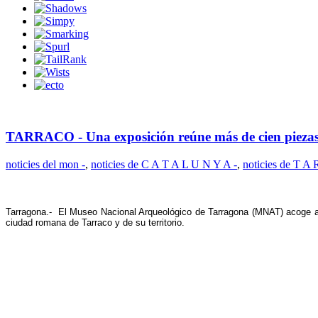
TARRACO - Una exposición reúne más de cien piezas 
noticies del mon -
,
noticies de C A T A L U N Y A -
,
noticies de T A
Tarragona.- El Museo Nacional Arqueológico de Tarragona (MNAT) acoge a p
ciudad romana de Tarraco y de su territorio.