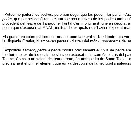
«Potser no parlen, les pedres, però ben segur que les podem fer parlar.» Ai
pedra
, que permet conèixer la ciutat romana a través de les pedres amb què e
procedent del teatre de Tàrraco; el frontal d'un monument funerari decorat am
pedra que s'exposen al MNAT, moltes de les quals no s'havien exposat mai
Els grans projectes públics de Tàrraco, com la muralla i l'amfiteatre, es va
la Hispània Citerior, hi arribaven pedres «d'arreu del món», procedents de l
L'exposició
Tàrraco, pedra a pedra
mostra precisament el tipus de pedra amb q
territori, moltes de les quals no s'havien exposat mai, com és el cas del pav
També s'exposa un seient del teatre romà, fet amb pedra de Santa Tecla; una
precisament el primer element que es va descobrir de la necròpolis paleocrist