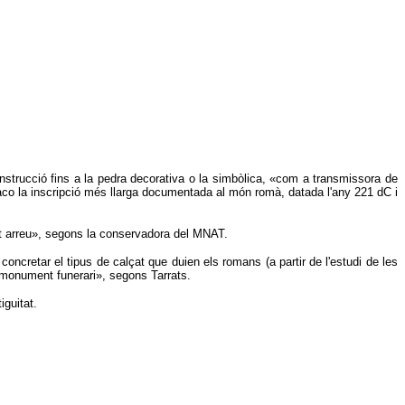
construcció fins a la pedra decorativa o la simbòlica, «com a transmissora de
raco la inscripció més llarga documentada al món romà, datada l'any 221 dC i
tot arreu», segons la conservadora del MNAT.
ncretar el tipus de calçat que duien els romans (a partir de l'estudi de les
un monument funerari», segons Tarrats.
iguitat.