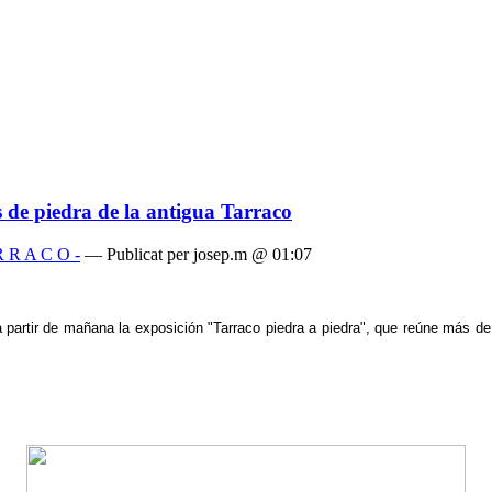
de piedra de la antigua Tarraco
 R R A C O -
— Publicat per josep.m @ 01:07
artir de mañana la exposición "Tarraco piedra a piedra", que reúne más de c