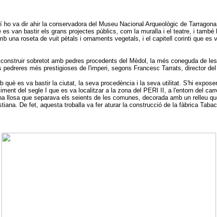
xí ho va dir ahir la conservadora del Museu Nacional Arqueològic de Tarragona
s van bastir els grans projectes públics, com la muralla i el teatre, i també l
b una roseta de vuit pètals i ornaments vegetals, i el capitell corinti que es
.
n construir sobretot amb pedres procedents del Mèdol, la més coneguda de les 2
es pedreres més prestigioses de l'imperi, segons Francesc Tarrats, director d
uè es va bastir la ciutat, la seva procedència i la seva utilitat. S'hi expose
iment del segle I que es va localitzar a la zona del PERI II, a l'entorn del c
 llosa que separava els seients de les comunes, decorada amb un relleu que rep
iana. De fet, aquesta troballa va fer aturar la construcció de la fàbrica Tabac