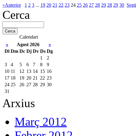
«Anterior
1
2
3
...
19
20
21
22
23
24
25
26
27
28
29
28
29
30
Segü
Cerca
Calendari
«
Agost 2026
»
Dl
Dm
Dc
Dj
Dv
Ds
Dg
1
2
3
4
5
6
7
8
9
10
11
12
13
14
15
16
17
18
19
20
21
22
23
24
25
26
27
28
29
30
31
Arxius
Març 2012
Febrer 2012