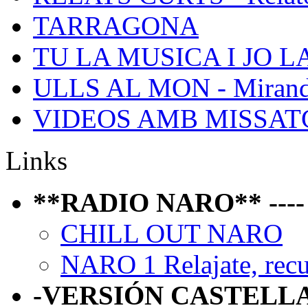
TARRAGONA
TU LA MUSICA I JO L
ULLS AL MON - Mirand
VIDEOS AMB MISSATGE 
Links
**RADIO NARO** ---- P
CHILL OUT NARO
NARO 1 Relajate, recue
-VERSIÓN CASTELL