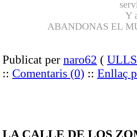
serv
Y 
ABANDONAS EL M
Publicat per
naro62
(
ULLS 
::
Comentaris (0)
::
Enllaç 
LA CALLE DE LOS ZO