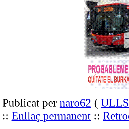
Publicat per
naro62
(
ULLS 
::
Enllaç permanent
::
Retro