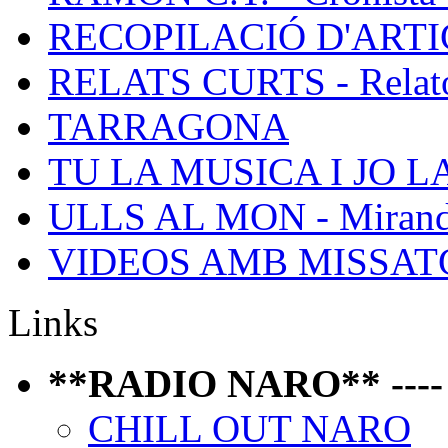
RECOPILACIÓ D'ARTICL
RELATS CURTS - Relato
TARRAGONA
TU LA MUSICA I JO L
ULLS AL MON - Mirand
VIDEOS AMB MISSATGE 
Links
**RADIO NARO** ---- P
CHILL OUT NARO