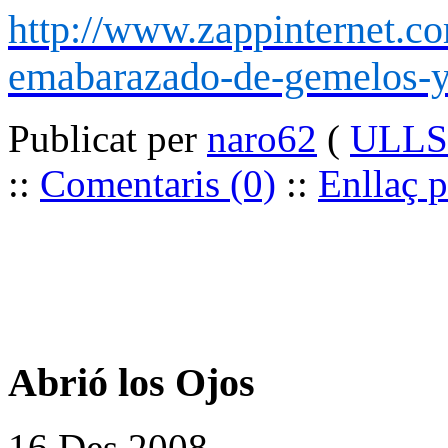
http://www.zappinternet.
emabarazado-de-gemelos-y
Publicat per
naro62
(
ULLS 
::
Comentaris (0)
::
Enllaç 
Abrió los Ojos
16 Des 2008