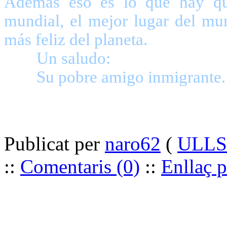
Además eso es lo que hay que
mundial, el mejor lugar del mun
más feliz del planeta.
Un sal
Su pobre amigo inmigrante.
Publicat per
naro62
(
ULLS 
::
Comentaris (0)
::
Enllaç 