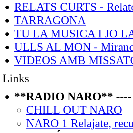
RELATS CURTS - Relato
TARRAGONA
TU LA MUSICA I JO L
ULLS AL MON - Mirand
VIDEOS AMB MISSATGE 
Links
**RADIO NARO** ---- P
CHILL OUT NARO
NARO 1 Relajate, recue