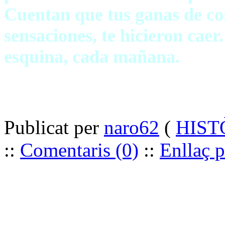
Cuentan que tus ganas de c
sensaciones, te hicieron caer.
esquina, cada mañana.
Publicat per
naro62
(
HISTÒ
::
Comentaris (0)
::
Enllaç 