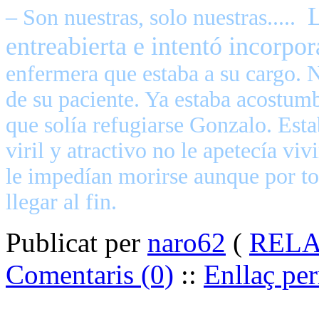
L
– Son nuestras, solo nuestras.....
entreabierta e intentó incorpor
enfermera que estaba a su cargo. N
de su paciente. Ya estaba acostumb
que solía refugiarse Gonzalo. Est
viril y atractivo no le apetecía viv
le impedían morirse aunque por tod
llegar al fin.
Publicat per
naro62
(
RELAT
Comentaris (0)
::
Enllaç pe