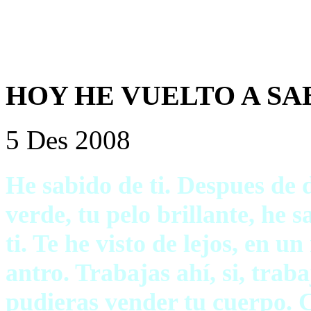
HOY HE VUELTO A SABER 
5 Des 2008
He sabido de ti. Despues de d
verde, tu pelo brillante, he 
ti. Te he visto de lejos, en u
antro. Trabajas ahí, si, tra
pudieras vender tu cuerpo. 