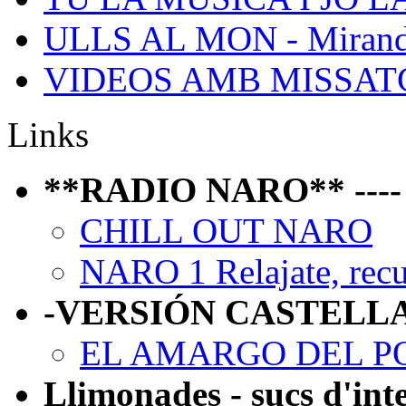
ULLS AL MON - Mirand
VIDEOS AMB MISSATGE 
Links
**RADIO NARO** ---- P
CHILL OUT NARO
NARO 1 Relajate, recue
-VERSIÓN CASTELL
EL AMARGO DEL P
Llimonades - sucs d'int