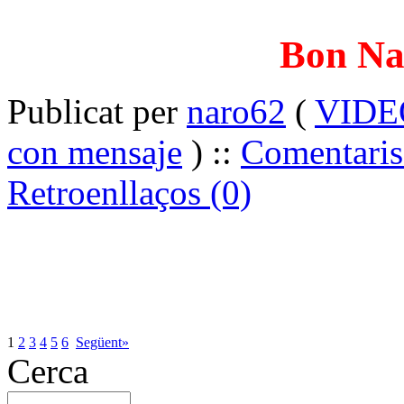
Bon Nad
Publicat per
naro62
(
VIDE
con mensaje
) ::
Comentaris
Retroenllaços (0)
1
2
3
4
5
6
Següent»
Cerca