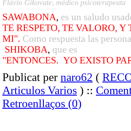
Flávio Gikovate, médico psicoterapeuta
SAWABONA
,
es un saludo usado
TE RESPETO
, TE VALORO, Y
MI".
Como respuesta las persona
SHIKOBA
,
que es
"ENTONCES.
YO EXISTO PAR
Publicat per
naro62
(
RECO
Articulos Varios
) ::
Comenta
Retroenllaços (0)