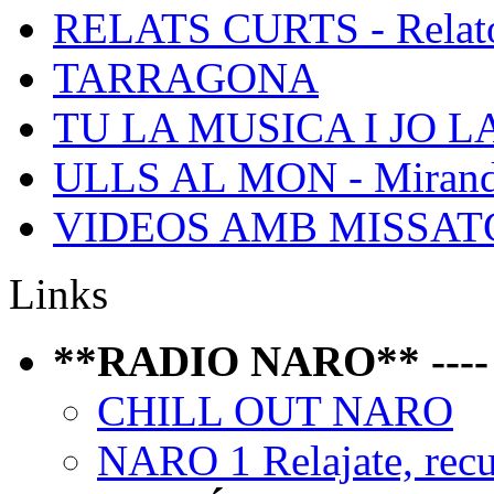
RELATS CURTS - Relato
TARRAGONA
TU LA MUSICA I JO L
ULLS AL MON - Mirand
VIDEOS AMB MISSATGE 
Links
**RADIO NARO** ---- P
CHILL OUT NARO
NARO 1 Relajate, recue