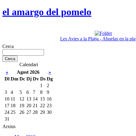
el amargo del pomelo
Les Avies a la Platja - Abuelas en la pla
Cerca
Calendari
«
Agost 2026
»
Dl
Dm
Dc
Dj
Dv
Ds
Dg
1
2
3
4
5
6
7
8
9
10
11
12
13
14
15
16
17
18
19
20
21
22
23
24
25
26
27
28
29
30
31
Arxius