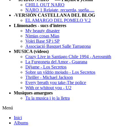
CHILL OUT NARO
NARO 1 Relajate, recuerda, sueña.....
-VERSIÓN CASTELLANA DEL BLOG
EL AMARGO DEL POMELO V.2
Llimonades - sucs d'interes
My beauty disaster
Nimias cosas Mias
Volei Base SP i SP
Associació Basquet Salle Tarragona
MUSICA (videos)
Crazy Live in Santiago Chile 1994 - Aerosmith
La Furgoneta del Amor - Guarana
Déjame - Los Secretos
Sobre un vídrio mojado - Los Secretos
Thriller - Michael Jackson
Every breath you take-The police
With or whitout you - U2
Musiques amargues
Tu la musica i jo la lletra
Menú
Inici
Albums