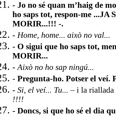
- Jo no sé quan m’haig de mor
ho saps tot, respon-me ...
JA 
MORIR...!!! -.
-
Home, home... això no val...
- O sigui que ho saps tot, men
MORIR...
-
Això no ho sap ningú...
-
Pregunta-ho. Potser el veí. Po
-
Si, el veí... Tu...
– i la riallad
!!!!
- Doncs, si que ho sé el dia 