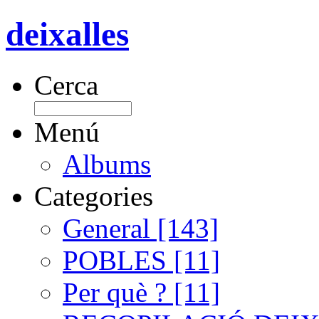
deixalles
Cerca
Menú
Albums
Categories
General [143]
POBLES [11]
Per què ? [11]