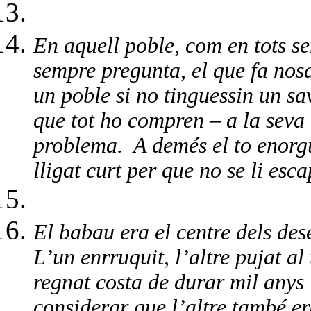
En aquell poble, com en tots s
sempre pregunta, el que fa nosa,
un poble si no tinguessin un savi
que tot ho compren – a la seva
problema.
A demés el to enorgul
lligat curt per que no se li esc
El babau era el centre dels dese
L’un enrruquit, l’altre pujat al
regnat costa de durar mil anys i
considerar que l’altre també er