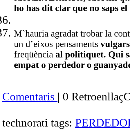
ho has dit clar que no saps el d
M`hauria agradat trobar la con
un d’eixos pensaments
vulgar
freqüència
al politiquet. Qui 
empat o perdedor o guanyado
Comentaris
| 0 Retroenllaç
technorati tags:
PERDEDO