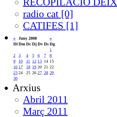
RECOPILACIÓ DEIXA
radio cat [0]
CATIFES [1]
«
Juny 2008
»
Dl
Dm
Dc
Dj
Dv
Ds
Dg
1
2
3
4
5
6
7
8
9
10
11
12
13
14
15
16
17
18
19
20
21
22
23
24
25
26
27
28
29
30
Arxius
Abril 2011
Març 2011