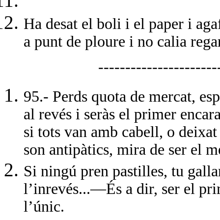
Ha desat el boli i el paper i aga
a punt de ploure i no calia regar
----------------------
95.- Perds quota de mercat, espe
al revés i seràs el primer encar
si tots van amb cabell, o deixat 
son antipàtics, mira de ser el m
Si ningú pren pastilles, tu gall
l’inrevés...—És a dir, ser el pr
l’únic.