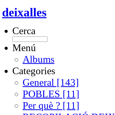
deixalles
Cerca
Menú
Albums
Categories
General [143]
POBLES [11]
Per què ? [11]