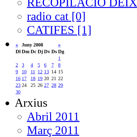
RECOPILACIÓ DEIXA
radio cat [0]
CATIFES [1]
«
Juny 2008
»
Dl
Dm
Dc
Dj
Dv
Ds
Dg
1
2
3
4
5
6
7
8
9
10
11
12
13
14
15
16
17
18
19
20
21
22
23
24
25
26
27
28
29
30
Arxius
Abril 2011
Març 2011