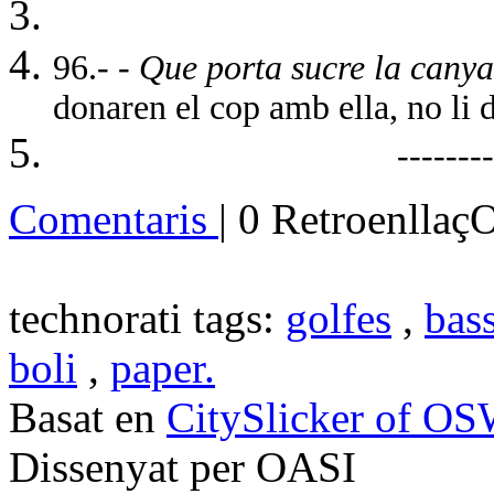
96.- -
Que porta sucre la canya
donaren el cop amb ella, no li 
---------------------
Comentaris
| 0 Retroenllaç
technorati tags:
golfes
,
bas
boli
,
paper.
Basat en
CitySlicker of O
Dissenyat per OASI