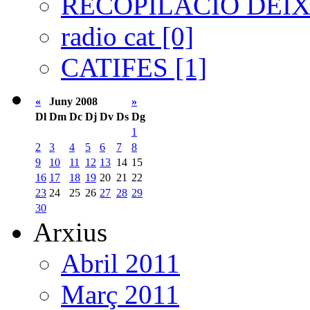
RECOPILACIÓ DEIXA
radio cat [0]
CATIFES [1]
«
Juny 2008
»
Dl
Dm
Dc
Dj
Dv
Ds
Dg
1
2
3
4
5
6
7
8
9
10
11
12
13
14
15
16
17
18
19
20
21
22
23
24
25
26
27
28
29
30
Arxius
Abril 2011
Març 2011