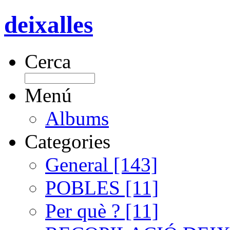
deixalles
Cerca
Menú
Albums
Categories
General [143]
POBLES [11]
Per què ? [11]