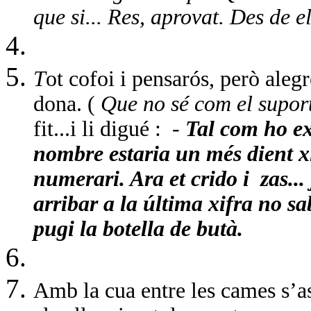
que si... Res, aprovat. Des de e
T
ot cofoi i pensarós, però alegr
dona. (
Que no sé com el suport
fit...i li digué :
-
Tal com ho exp
nombre estaria un més dient xi
numerari. Ara et crido i
zas..
arribar a la última xifra no s
pugi la botella de butà.
Amb la cua entre les cames s’