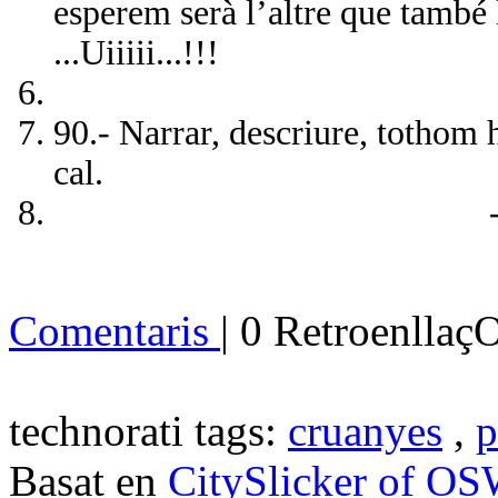
esperem serà l’altre que també l
...Uiiiii...!!!
90.- Narrar, descriure, tothom h
cal.
----------------
Comentaris
| 0 Retroenllaç
technorati tags:
cruanyes
,
p
Basat en
CitySlicker of O