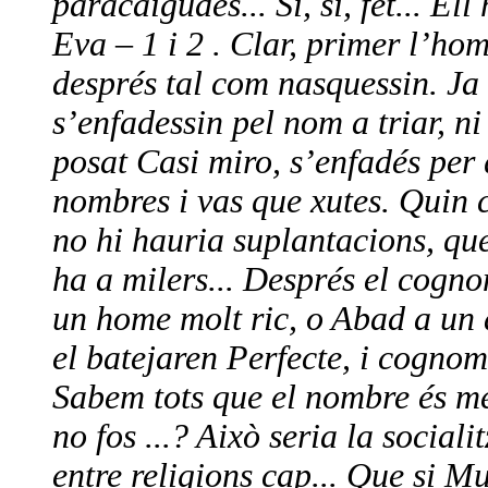
paracaigudes... Si, si, fet... E
Eva – 1 i 2 . Clar, primer l’ho
després tal com nasquessin. Ja 
s’enfadessin pel nom a triar, n
posat Casi miro, s’enfadés per 
nombres i vas que xutes. Quin c
no hi hauria suplantacions, que
ha a milers... Després el cogno
un home molt ric, o Abad a un 
el batejaren Perfecte, i cogno
Sabem tots que el nombre és mé
no fos ...? Això seria la socia
entre religions cap... Que si M