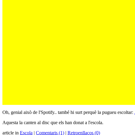
Oh, genial això de l'Spotify.. també hi surt perquè la pugueu escoltar:
Aquesta la canten al disc que els han donat a l'escola.
article in
Escola
|
Comentaris (1)
|
Retroenllaços (0)