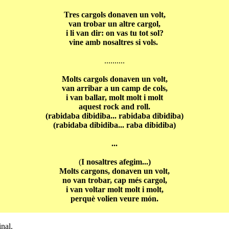
Tres cargols donaven
un volt,
van trobar un altre cargol,
i li van dir: on vas tu tot sol?
vine amb nosaltres si vols.
..........
Molts cargols
donaven
un volt,
van arribar a un camp de cols,
i van ballar, molt molt i molt
aquest rock and roll.
(rabidaba dibidiba...
rabidaba dibidiba)
(rabidaba dibidiba...
raba dibidiba)
...
(
I nosaltres afegim...)
Molts cargons,
donaven
un volt,
no van trobar, cap més cargol,
i van voltar molt molt i molt,
perquè volien veure món.
inal.