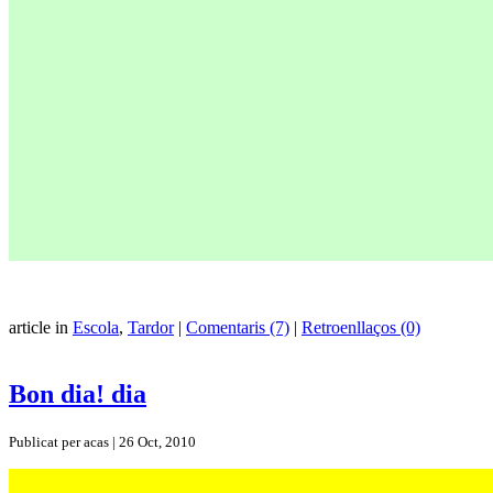
article in
Escola
,
Tardor
|
Comentaris (7)
|
Retroenllaços (0)
Bon dia! dia
Publicat per acas | 26 Oct, 2010