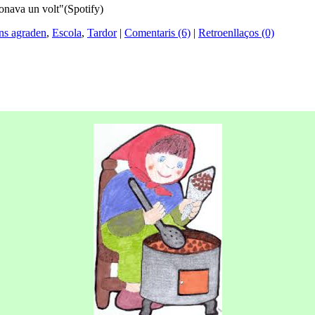
onava un volt"(Spotify)
ns agraden
,
Escola
,
Tardor
|
Comentaris (6)
|
Retroenllaços (0)