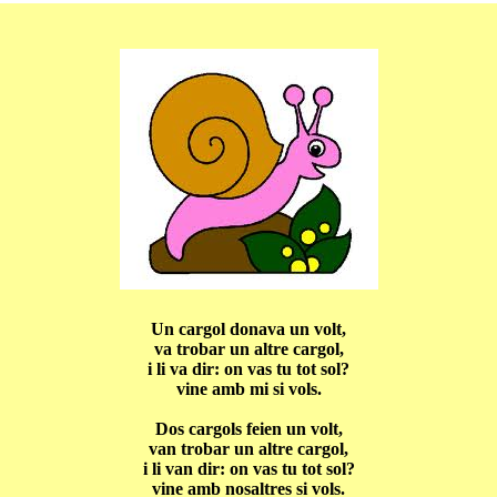
Un cargol donava un volt,
va trobar un altre cargol,
i li va dir: on vas tu tot sol?
vine amb mi si vols.
Dos cargols feien un volt,
van trobar un altre cargol,
i li van dir: on vas tu tot sol?
vine amb nosaltres si vols.