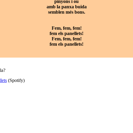
pinyons i ou
amb la panxa buida
semblen més bons.
Fem, fem, fem!
fem els panellets!
Fem, fem, fem!
fem els panellets!
la?
lets
(Spotify)