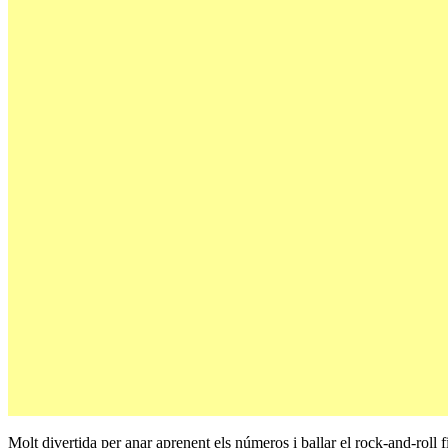
Molt divertida per anar aprenent els números i ballar el rock-and-roll f