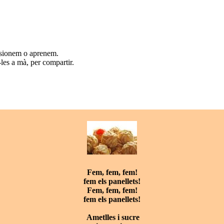
rsionem o aprenem.
les a mà, per compartir.
Fem, fem, fem!
fem els panellets!
Fem, fem, fem!
fem els panellets!
Ametlles i sucre