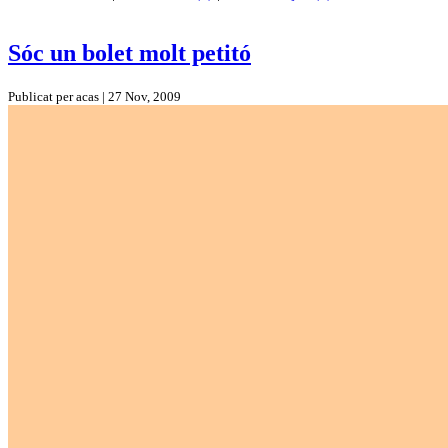
Sóc un bolet molt petitó
Publicat per acas | 27 Nov, 2009