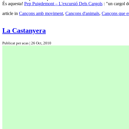
És aquesta!
Pep Puigdemont – L'excursió Dels Cargols
: "un cargol d
article in
Cançons amb moviment
,
Cançons d'animals
,
Cançons que e
La Castanyera
Publicat per acas | 26 Oct, 2010