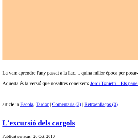
La vam aprendre l'any passat a la llar..... quina millor època per posar-
Aquesta és la versió que nosaltres coneixem:
Jordi Tonietti – Els panel
article in
Escola
,
Tardor
|
Comentaris (3)
|
Retroenllaços (0)
L'excursió dels cargols
Publicat per acas | 26 Oct, 2010