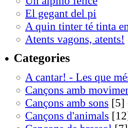
Un alpino felice
El gegant del pi
A quin tinter té tinta e
Atents vagons, atents!
Categories
A cantar! - Les que m
Cançons amb movime
Cançons amb sons
[5] 
Cançons d'animals
[12]