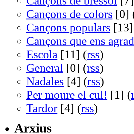
Cançons de bressol
[7]
Cançons de colors
[0] 
Cançons populars
[13]
Cançons que ens agra
Escola
[11] (
rss
)
General
[0] (
rss
)
Nadales
[4] (
rss
)
Per moure el cul!
[1] (
Tardor
[4] (
rss
)
Arxius