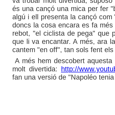
va trobar molt divertida, suposo 
és una cançó una mica per fer "b
algú i ell presenta la cançó co
doncs la cosa encara es fa més di
rebot, "el ciclista de pega" que pa
que li va encantar. A més, ara l
cantem "en off", tan sols fent els
A més hem descobert aquesta v
molt divertida:
http://www.you
fan una versió de "Napoléo tenia