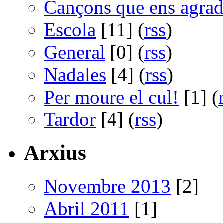
Cançons que ens agra
Escola
[11] (
rss
)
General
[0] (
rss
)
Nadales
[4] (
rss
)
Per moure el cul!
[1] (
Tardor
[4] (
rss
)
Arxius
Novembre 2013
[2]
Abril 2011
[1]