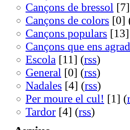
Cançons de bressol
[7]
Cançons de colors
[0] 
Cançons populars
[13]
Cançons que ens agra
Escola
[11] (
rss
)
General
[0] (
rss
)
Nadales
[4] (
rss
)
Per moure el cul!
[1] (
Tardor
[4] (
rss
)