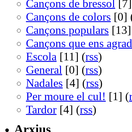
Cançons de bressol
[7]
Cançons de colors
[0] 
Cançons populars
[13]
Cançons que ens agra
Escola
[11] (
rss
)
General
[0] (
rss
)
Nadales
[4] (
rss
)
Per moure el cul!
[1] (
Tardor
[4] (
rss
)
Arxius