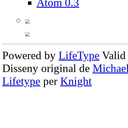
Atom 0.3
Powered by
LifeType
Vali
Disseny original de
Michae
Lifetype
per
Knight