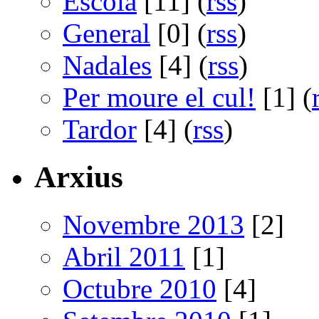
Escola
[11] (
rss
)
General
[0] (
rss
)
Nadales
[4] (
rss
)
Per moure el cul!
[1] (
Tardor
[4] (
rss
)
Arxius
Novembre 2013
[2]
Abril 2011
[1]
Octubre 2010
[4]