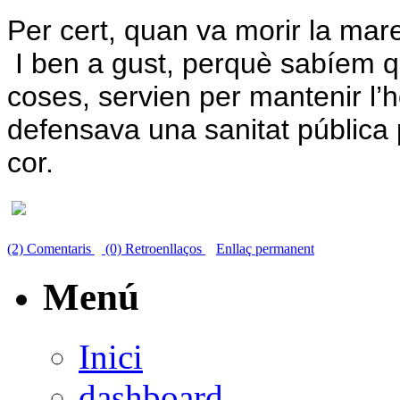
Per cert, quan va morir la mar
I ben a gust, perquè sabíem qu
coses, servien per mantenir l’
defensava una sanitat pública p
cor.
(2) Comentaris
(0) Retroenllaços
Enllaç permanent
Menú
Inici
dashboard