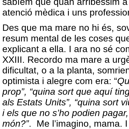
sabíem que quan arribéssim a 
atenció mèdica i uns professi
Des que ma mare no hi és, sov
resum mental de les coses que
explicant a ella. I ara no sé co
XXIII. Recordo ma mare a urgè
dificultat, o a la planta, somrien
optimista i alegre com era: “
Qu
prop”, “quina sort que aquí ti
als Estats Units”, “quina sort 
i els que no s’ho podien pagar, 
món?”
. Me l’imagino, mama. I