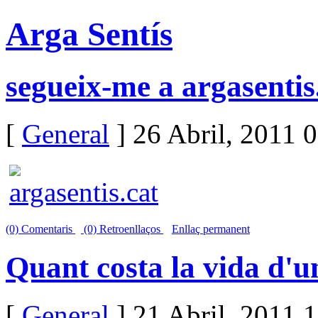
Arga Sentís
segueix-me a argasentis
[
General
] 26 Abril, 2011 
(0) Comentaris
(0) Retroenllaços
Enllaç permanent
Quant costa la vida d'u
[
General
] 21 Abril, 2011 