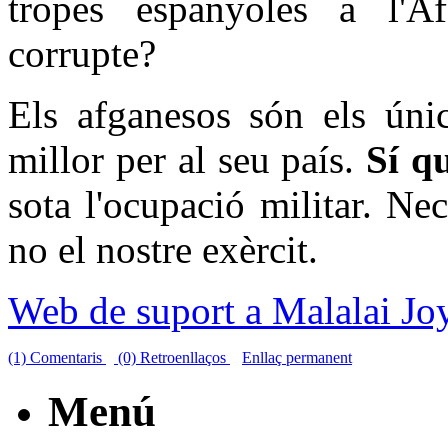
tropes espanyoles a l'A
corrupte?
Els afganesos són els úni
millor per al seu país.
Sí q
sota l'ocupació militar. Nec
no el nostre exèrcit.
Web de suport a Malalai Jo
(1) Comentaris
(0) Retroenllaços
Enllaç permanent
Menú