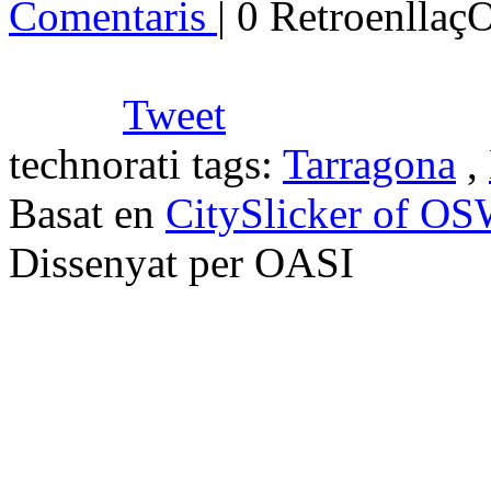
Comentaris
| 0 Retroenllaç
Tweet
technorati tags:
Tarragona
,
Basat en
CitySlicker of O
Dissenyat per OASI