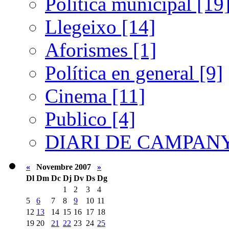
Política municipal [19
Llegeixo [14]
Aforismes [1]
Política en general [9]
Cinema [11]
Publico [4]
DIARI DE CAMPANY
«
Novembre 2007
»
Dl
Dm
Dc
Dj
Dv
Ds
Dg
1
2
3
4
5
6
7
8
9
10
11
12
13
14
15
16
17
18
19
20
21
22
23
24
25