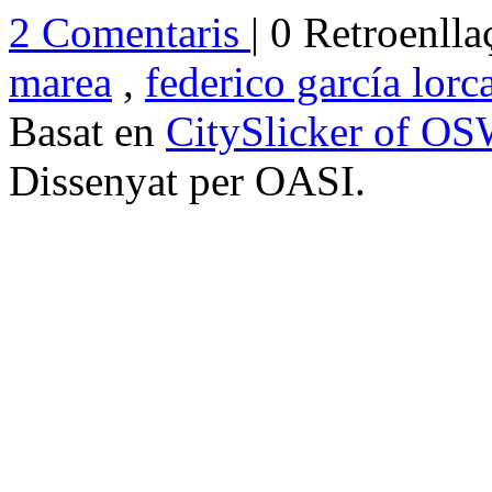
2 Comentaris
| 0 Retroenlla
marea
,
federico garcía lorc
Basat en
CitySlicker of O
Dissenyat per OASI.