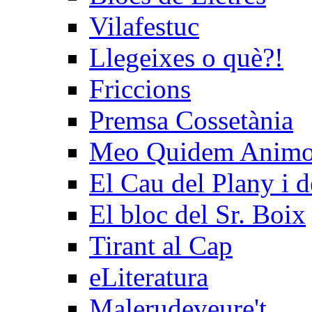
Vilafestuc
Llegeixes o què?!
Friccions
Premsa Cossetània
Meo Quidem Anim
El Cau del Plany i d
El bloc del Sr. Boix
Tirant al Cap
eLiteratura
Malerudeveure't