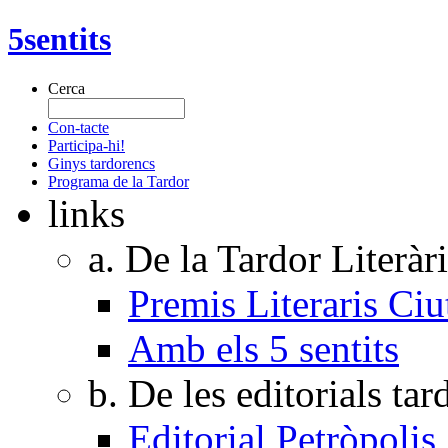
5sentits
Cerca
Con-tacte
Participa-hi!
Ginys tardorencs
Programa de la Tardor
links
a. De la Tardor Literàr
Premis Literaris Ciu
Amb els 5 sentits
b. De les editorials ta
Editorial Petròpolis