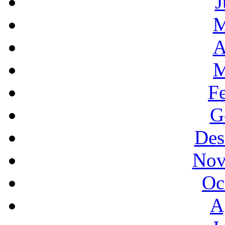
J
M
A
M
F
G
Des
Nov
Oc
A