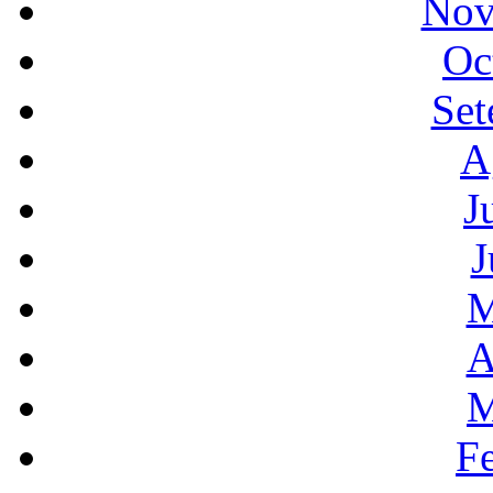
Nov
Oc
Set
A
J
J
M
A
M
F