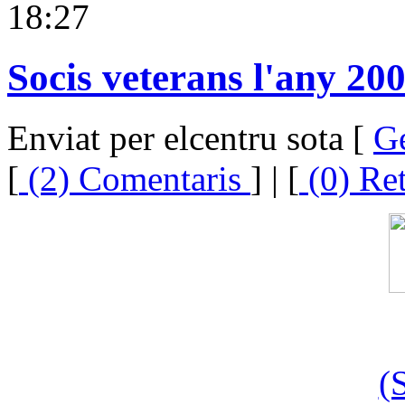
18:27
Socis veterans l'any 20
Enviat per elcentru sota [
G
[
(2) Comentaris
] | [
(0) Re
(