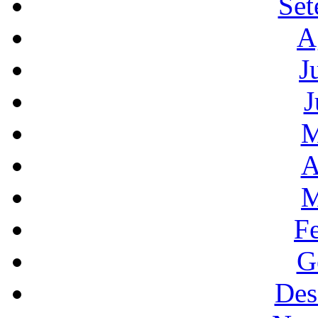
Set
A
J
J
M
A
M
F
G
Des