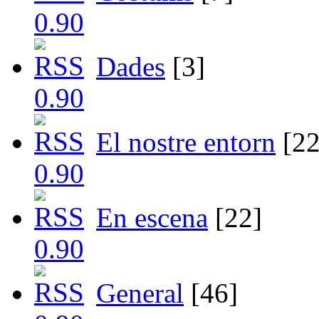
Dades
[3]
El nostre entorn
[22
En escena
[22]
General
[46]