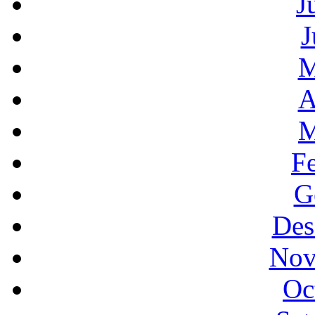
J
J
M
A
M
F
G
Des
Nov
Oc