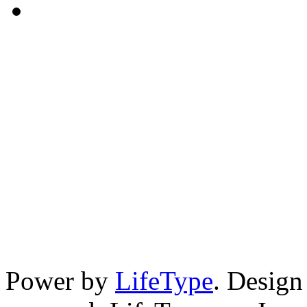
Power by
LifeType
. Desig