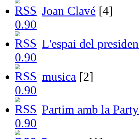
Joan Clavé
[4]
L'espai del presiden
musica
[2]
Partim amb la Party