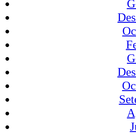
G
Des
Oc
F
G
Des
Oc
Set
A
J