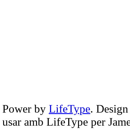
Power by
LifeType
. Desig
usar amb LifeType per Jam