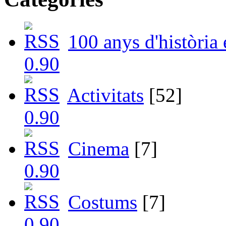
100 anys d'història
Activitats
[52]
Cinema
[7]
Costums
[7]