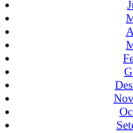
J
M
A
M
F
G
Des
Nov
Oc
Set