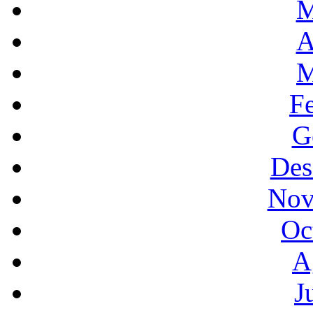
M
A
M
F
G
Des
Nov
Oc
A
J