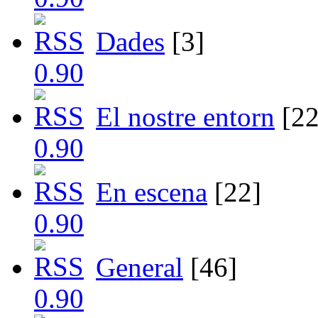
Dades
[3]
El nostre entorn
[22
En escena
[22]
General
[46]