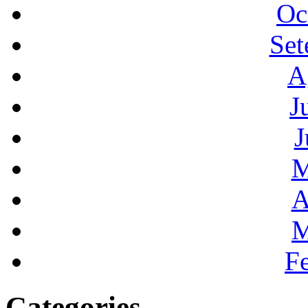
Oc
Set
A
J
J
M
A
M
F
Categories