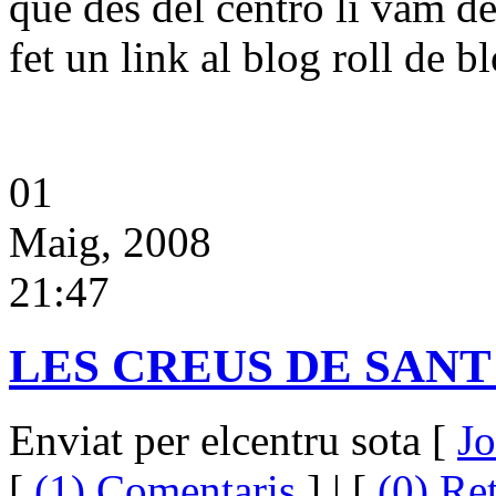
que des del centro li vam de
fet un link al blog roll de b
01
Maig, 2008
21:47
LES CREUS DE SANT
Enviat per elcentru sota [
Jo
[
(1) Comentaris
] | [
(0) Re