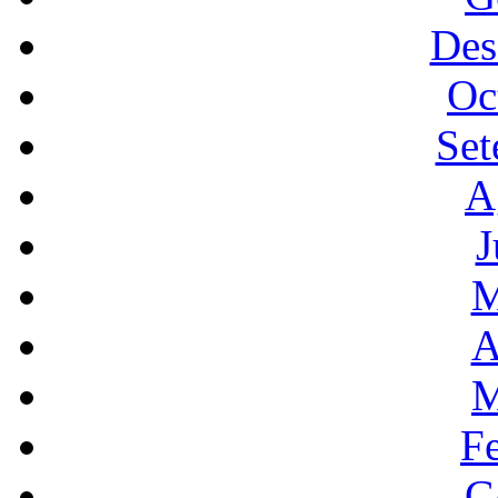
Des
Oc
Set
A
J
M
A
M
F
G