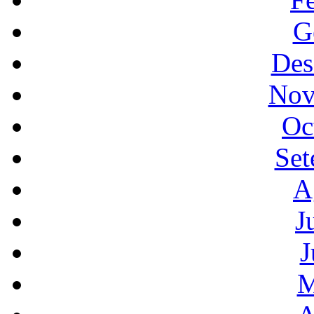
G
Des
Nov
Oc
Set
A
J
J
M