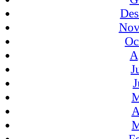
Des
Nov
Oc
A
J
J
M
A
M
F