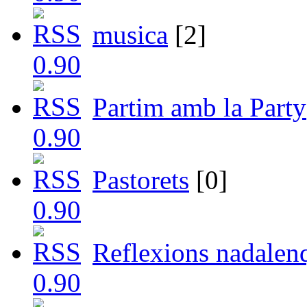
musica
[2]
Partim amb la Party
Pastorets
[0]
Reflexions nadalen