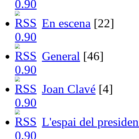
En escena
[22]
General
[46]
Joan Clavé
[4]
L'espai del presiden