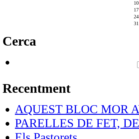
10
17
24
31
Cerca
Recentment
AQUEST BLOC MOR A
PARELLES DE FET, D
Els Pastorets