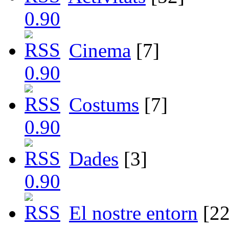
Cinema
[7]
Costums
[7]
Dades
[3]
El nostre entorn
[22