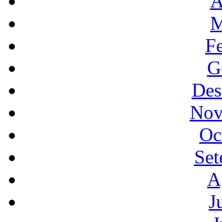
A
M
F
G
Des
Nov
Oc
Set
A
J