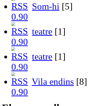
Som-hi
[5]
teatre
[1]
teatre
[1]
Vila endins
[8]