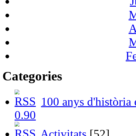
J
M
A
M
F
Categories
100 anys d'història
Activitats
[52]