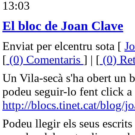
13:03
El bloc de Joan Clave
Enviat per elcentru sota [
Jo
[
(0) Comentaris
] | [
(0) Re
Un Vila-secà s'ha obert un 
podeu seguir-lo fent click a 
http://blocs.tinet.cat/blog/
Podeu llegir els seus escrit