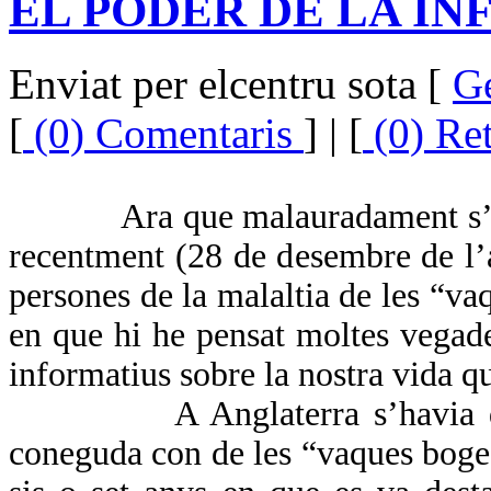
EL PODER DE LA I
Enviat per elcentru sota [
G
[
(0) Comentaris
] | [
(0) Re
Ara que malauradament s’h
recentment (28 de desembre de l’
persones de la malaltia de les “
en que hi he pensat moltes vegades
informatius sobre la nostra vida q
A Anglaterra s’havia 
coneguda con de les “vaques boges