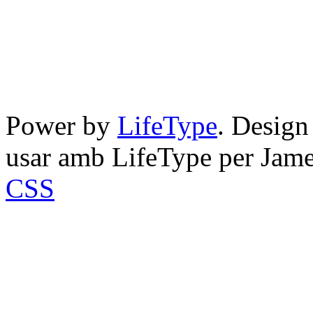
Power by
LifeType
. Desig
usar amb LifeType per Jam
CSS