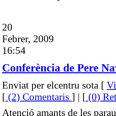
20
Febrer, 2009
16:54
Conferència de Pere Nav
Enviat per elcentru sota [
Vi
[
(2) Comentaris
] | [
(0) Re
Atenció amants de les para