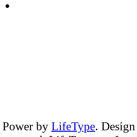
Power by
LifeType
. Desig