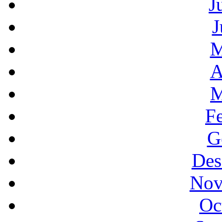
J
J
M
A
M
F
G
Des
Nov
Oc