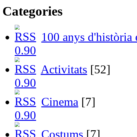
Categories
100 anys d'història
Activitats
[52]
Cinema
[7]
Costums
[7]