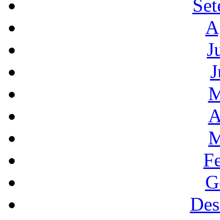
Set
A
J
J
M
A
M
F
G
Des