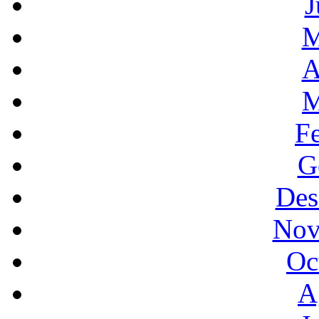
J
M
A
M
F
G
Des
Nov
Oc
A