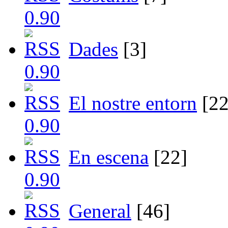
Dades
[3]
El nostre entorn
[22
En escena
[22]
General
[46]