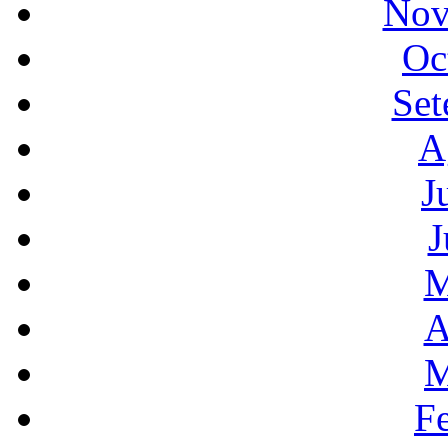
Nov
Oc
Set
A
J
J
M
A
M
F