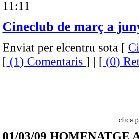
11:11
Cineclub de març a jun
Enviat per elcentru sota [
C
[
(1) Comentaris
] | [
(0) Re
clica 
01/03/09 HOMENATGE