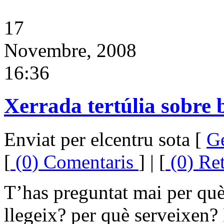
17
Novembre, 2008
16:36
Xerrada tertúlia sobre 
Enviat per elcentru sota [
G
[
(0) Comentaris
] | [
(0) Re
T’has preguntat mai per què 
llegeix? per què serveixen?