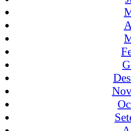
M
A
M
F
G
Des
Nov
Oc
Set
A