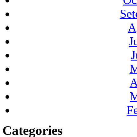
Set
A
J
J
M
A
M
F
Categories