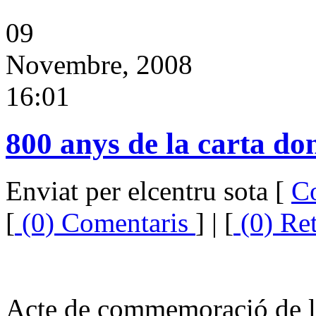
09
Novembre, 2008
16:01
800 anys de la carta do
Enviat per elcentru sota [
C
[
(0) Comentaris
] | [
(0) Re
Acte de commemoració de la