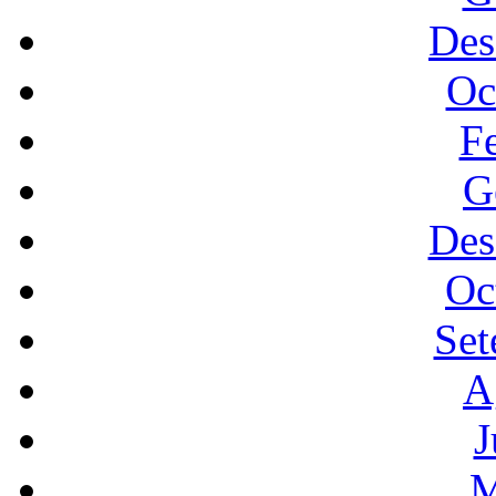
Des
Oc
F
G
Des
Oc
Set
A
J
M