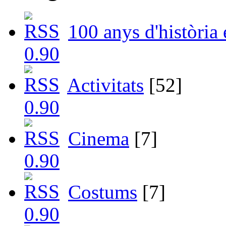
100 anys d'història
Activitats
[52]
Cinema
[7]
Costums
[7]