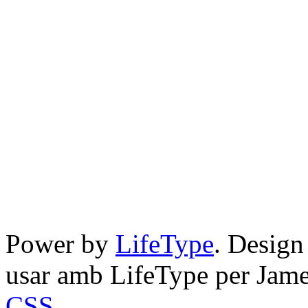
Power by
LifeType
. Desig
usar amb LifeType per Jam
CSS