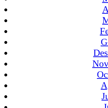
A
M
F
G
Des
Nov
Oc
A
J
J