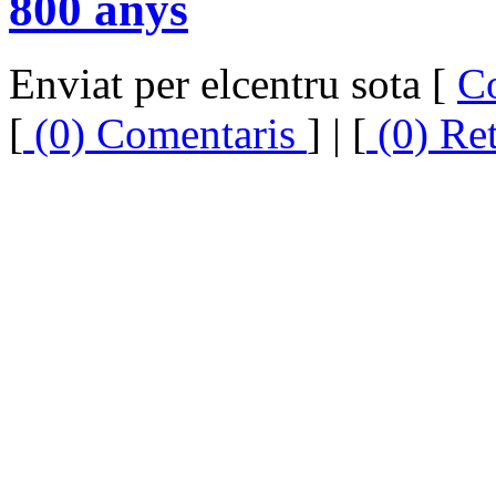
800 anys
Enviat per elcentru sota [
C
[
(0) Comentaris
] | [
(0) Re