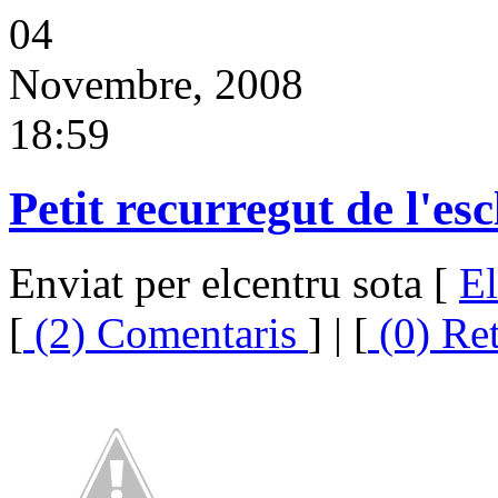
04
Novembre, 2008
18:59
Petit recurregut de l'esc
Enviat per elcentru sota [
El
[
(2) Comentaris
] | [
(0) Re