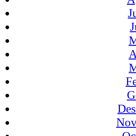
J
J
M
A
M
F
G
Des
Nov
Oc