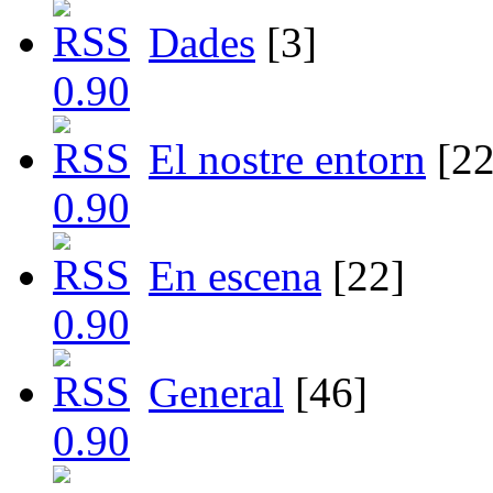
Dades
[3]
El nostre entorn
[22
En escena
[22]
General
[46]