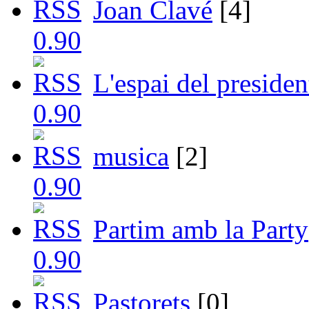
Joan Clavé
[4]
L'espai del presiden
musica
[2]
Partim amb la Party
Pastorets
[0]