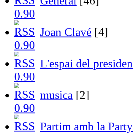
General
[46]
Joan Clavé
[4]
L'espai del presiden
musica
[2]
Partim amb la Party