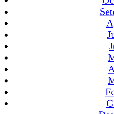
Oc
Set
A
J
J
M
A
M
F
G