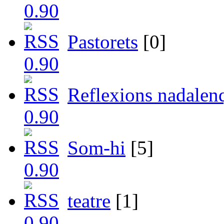
Pastorets
[0]
Reflexions nadalen
Som-hi
[5]
teatre
[1]