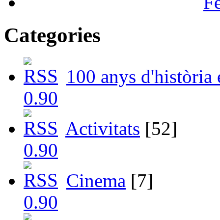
F
Categories
100 anys d'història
Activitats
[52]
Cinema
[7]