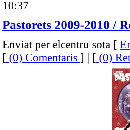
10:37
Pastorets 2009-2010 / R
Enviat per elcentru sota [
En
[
(0) Comentaris
] | [
(0) Re