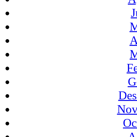
J
M
A
M
F
G
Des
Nov
Oc
A