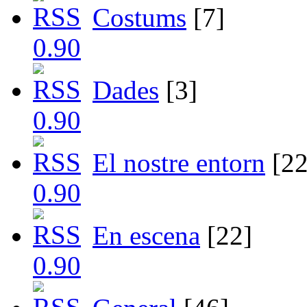
Costums
[7]
Dades
[3]
El nostre entorn
[22
En escena
[22]