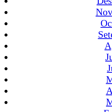
Des
Nov
Oc
Set
A
J
J
M
A
M