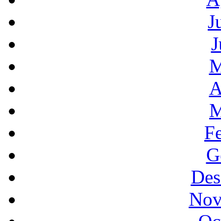
J
J
M
A
M
F
G
Des
Nov