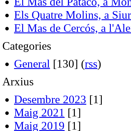
El Mas del Patacó, a Mon
Els Quatre Molins, a Siu
El Mas de Cercós, a l'Ale
Categories
General
[130] (
rss
)
Arxius
Desembre 2023
[1]
Maig 2021
[1]
Maig 2019
[1]