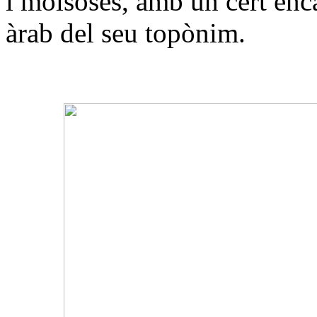
i molsoses, amb un cert enca
àrab del seu topònim.