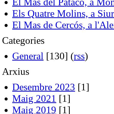
El Mas del Patacó, a Mon
Els Quatre Molins, a Siu
El Mas de Cercós, a l'Ale
Categories
General
[130] (
rss
)
Arxius
Desembre 2023
[1]
Maig 2021
[1]
Maig 2019
[1]