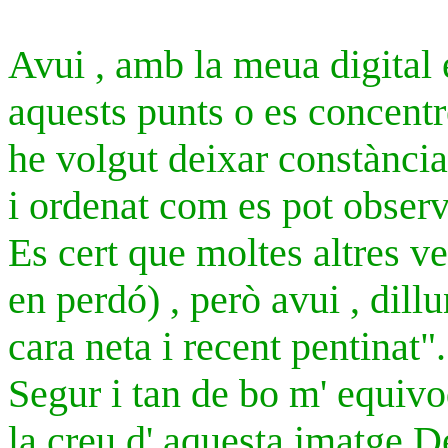
Avui , amb la meua digital 
aquests punts o es concentre
he volgut deixar constància
i ordenat com es pot observa
Es cert que
moltes altres v
en perdó) , però avui , dill
cara neta i recent pentinat".
Segur i tan de bo m' equivo
la creu d' aquesta imatge.D