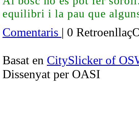
Al bosc no es pot fer soroll
equilibri i la pau que algu
Comentaris
| 0 Retroenllaç
Basat en
CitySlicker of O
Dissenyat per OASI