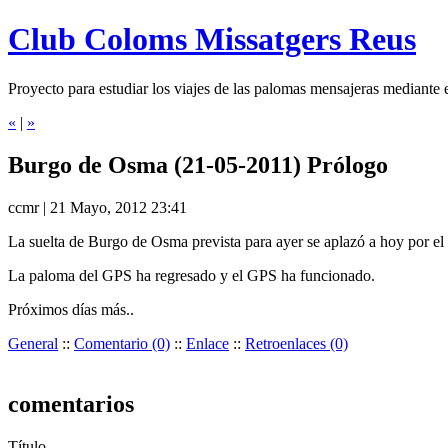
Club Coloms Missatgers Reus
Proyecto para estudiar los viajes de las palomas mensajeras mediante
«
|
»
Burgo de Osma (21-05-2011) Prólogo
ccmr | 21 Mayo, 2012 23:41
La suelta de Burgo de Osma prevista para ayer se aplazó a hoy por el 
La paloma del GPS ha regresado y el GPS ha funcionado.
Próximos días más..
General
::
Comentario (0)
::
Enlace
::
Retroenlaces (0)
comentarios
Título