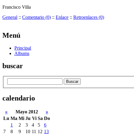
Francisco Villa
General
::
Comentario (0)
::
Enlace
::
Retroenlaces (0)
Menú
Principal
Albums
buscar
calendario
«
Mayo 2012
»
Lu
Ma
Mi
Ju
Vi
Sa
Do
1
2
3
4
5
6
7
8
9
10
11
12
13