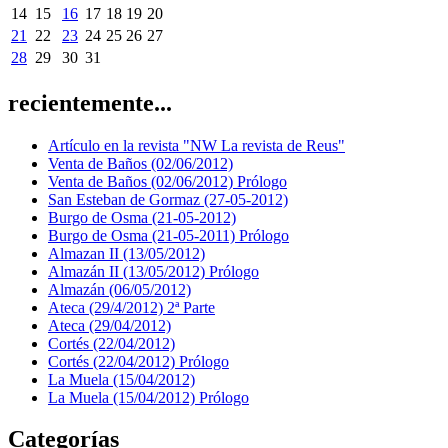
14
15
16
17
18
19
20
21
22
23
24
25
26
27
28
29
30
31
recientemente...
Artículo en la revista "NW La revista de Reus"
Venta de Baños (02/06/2012)
Venta de Baños (02/06/2012) Prólogo
San Esteban de Gormaz (27-05-2012)
Burgo de Osma (21-05-2012)
Burgo de Osma (21-05-2011) Prólogo
Almazan II (13/05/2012)
Almazán II (13/05/2012) Prólogo
Almazán (06/05/2012)
Ateca (29/4/2012) 2ª Parte
Ateca (29/04/2012)
Cortés (22/04/2012)
Cortés (22/04/2012) Prólogo
La Muela (15/04/2012)
La Muela (15/04/2012) Prólogo
Categorías