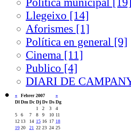
Política municipal [19
Llegeixo [14]
Aforismes [1]
Política en general [9]
Cinema [11]
Publico [4]
DIARI DE CAMPANY
«
Febrer 2007
»
Dl
Dm
Dc
Dj
Dv
Ds
Dg
1
2
3
4
5
6
7
8
9
10
11
12
13
14
15
16
17
18
19
20
21
22
23
24
25