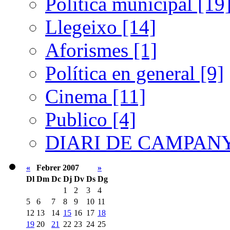
Política municipal [19
Llegeixo [14]
Aforismes [1]
Política en general [9]
Cinema [11]
Publico [4]
DIARI DE CAMPANY
«
Febrer 2007
»
Dl
Dm
Dc
Dj
Dv
Ds
Dg
1
2
3
4
5
6
7
8
9
10
11
12
13
14
15
16
17
18
19
20
21
22
23
24
25