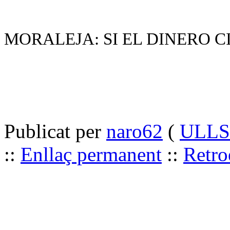
MORALEJA: SI EL DINERO C
Publicat per
naro62
(
ULLS 
::
Enllaç permanent
::
Retro