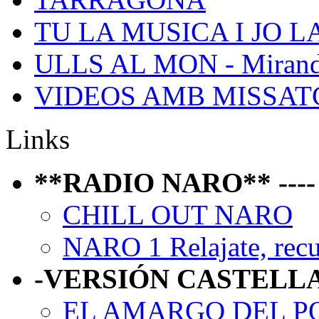
TU LA MUSICA I JO L
ULLS AL MON - Mirand
VIDEOS AMB MISSATGE 
Links
**RADIO NARO** ---- P
CHILL OUT NARO
NARO 1 Relajate, recue
-VERSIÓN CASTELL
EL AMARGO DEL P